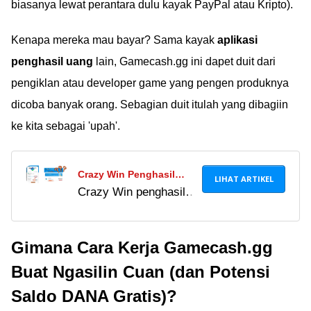
biasanya lewat perantara dulu kayak PayPal atau Kripto).
Kenapa mereka mau bayar? Sama kayak
aplikasi
penghasil uang
lain, Gamecash.gg ini dapet duit dari
pengiklan atau developer game yang pengen produknya
dicoba banyak orang. Sebagian duit itulah yang dibagiin
ke kita sebagai 'upah'.
Crazy Win Penghasil
LIHAT ARTIKEL
Crazy Win penghasil
Saldo DANA Gratis Bayar
saldo DANA gratis
Rp600 Ribu Untuk Main
diklaim bagi-bagi uang
Game, Beneran Atau
Gimana Cara Kerja Gamecash.gg
Rp600 ribu untuk
Penipuan?
pengguna. Cek fakta
Buat Ngasilin Cuan (dan Potensi
pembayaran,
Saldo DANA Gratis)?
keamanan, dan risiko