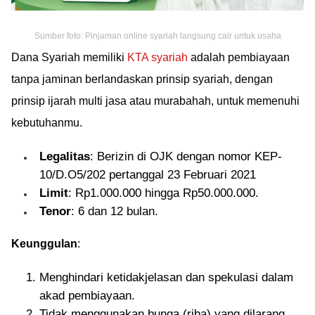
Sumber foto: Pinjaman online syariah langsung cair untuk usaha
Dana Syariah memiliki
KTA syariah
adalah pembiayaan
tanpa jaminan berlandaskan prinsip syariah, dengan
prinsip ijarah multi jasa atau murabahah, untuk memenuhi
kebutuhanmu.
Legalitas
: Berizin di OJK dengan nomor KEP-
10/D.O5/202 pertanggal 23 Februari 2021
Limit
: Rp1.000.000 hingga Rp50.000.000.
Tenor
: 6 dan 12 bulan.
Keunggulan
:
Menghindari ketidakjelasan dan spekulasi dalam
akad pembiayaan.
Tidak menggunakan bunga (riba) yang dilarang