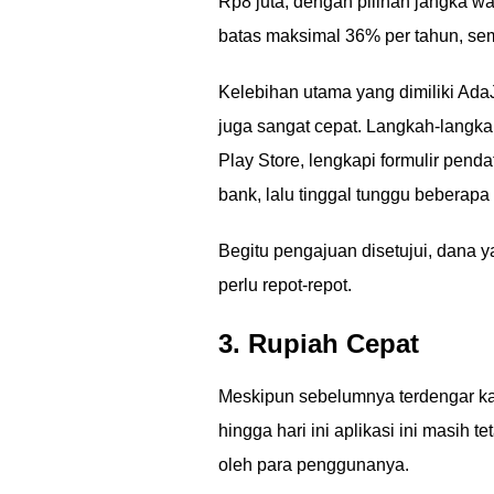
Rp8 juta, dengan pilihan jangka wa
batas maksimal 36% per tahun, se
Kelebihan utama yang dimiliki Ada
juga sangat cepat. Langkah-langk
Play Store, lengkapi formulir pend
bank, lalu tinggal tunggu beberap
Begitu pengajuan disetujui, dana
perlu repot-repot.
3. Rupiah Cepat
Meskipun sebelumnya terdengar k
hingga hari ini aplikasi ini masih
oleh para penggunanya.