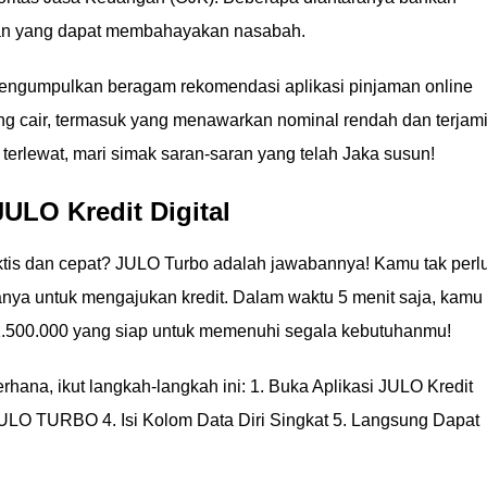
uan yang dapat membahayakan nasabah.
h mengumpulkan beragam rekomendasi aplikasi pinjaman online
ng cair, termasuk yang menawarkan nominal rendah dan terjam
erlewat, mari simak saran-saran yang telah Jaka susun!
ULO Kredit Digital
raktis dan cepat? JULO Turbo adalah jawabannya! Kamu tak perl
nya untuk mengajukan kredit. Dalam waktu 5 menit saja, kamu
1.500.000 yang siap untuk memenuhi segala kebutuhanmu!
hana, ikut langkah-langkah ini: 1. Buka Aplikasi JULO Kredit
ih JULO TURBO 4. Isi Kolom Data Diri Singkat 5. Langsung Dapat