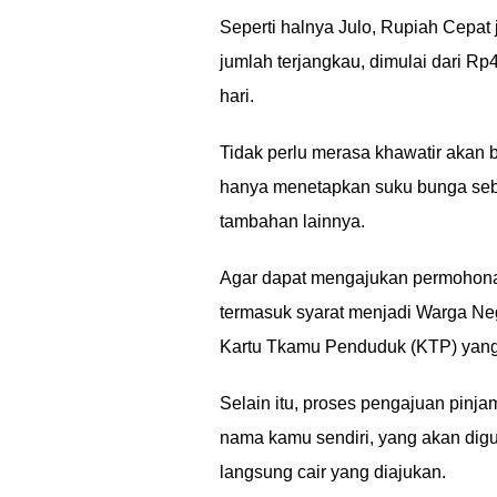
Seperti halnya Julo, Rupiah Cepat
jumlah terjangkau, dimulai dari Rp
hari.
Tidak perlu merasa khawatir akan 
hanya menetapkan suku bunga sebe
tambahan lainnya.
Agar dapat mengajukan permohonan
termasuk syarat menjadi Warga Neg
Kartu Tkamu Penduduk (KTP) yang
Selain itu, proses pengajuan pinj
nama kamu sendiri, yang akan dig
langsung cair yang diajukan.