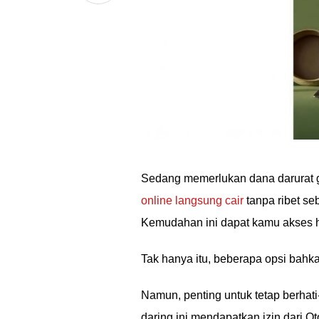
Sedang memerlukan dana darurat 
online langsung cair
tanpa ribet se
Kemudahan ini dapat kamu akses 
Tak hanya itu, beberapa opsi bahk
Namun, penting untuk tetap berhati
daring ini mendapatkan izin dari 