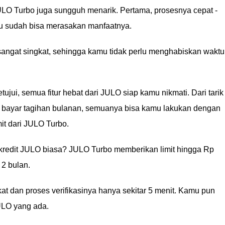
ULO Turbo juga sungguh menarik. Pertama, prosesnya cepat -
mu sudah bisa merasakan manfaatnya.
 sangat singkat, sehingga kamu tidak perlu menghabiskan waktu
etujui, semua fitur hebat dari JULO siap kamu nikmati. Dari tarik
ga bayar tagihan bulanan, semuanya bisa kamu lakukan dengan
t dari JULO Turbo.
redit JULO biasa? JULO Turbo memberikan limit hingga Rp
2 bulan.
at dan proses verifikasinya hanya sekitar 5 menit. Kamu pun
JULO yang ada.