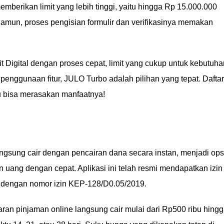
emberikan limit yang lebih tinggi, yaitu hingga Rp 15.000.000
amun, proses pengisian formulir dan verifikasinya memakan
t Digital dengan proses cepat, limit yang cukup untuk kebutuha
enggunaan fitur, JULO Turbo adalah pilihan yang tepat. Daftar
u bisa merasakan manfaatnya!
angsung cair dengan pencairan dana secara instan, menjadi ops
uang dengan cepat. Aplikasi ini telah resmi mendapatkan izin
) dengan nomor izin KEP-128/D0.05/2019.
aran pinjaman online langsung cair mulai dari Rp500 ribu hing