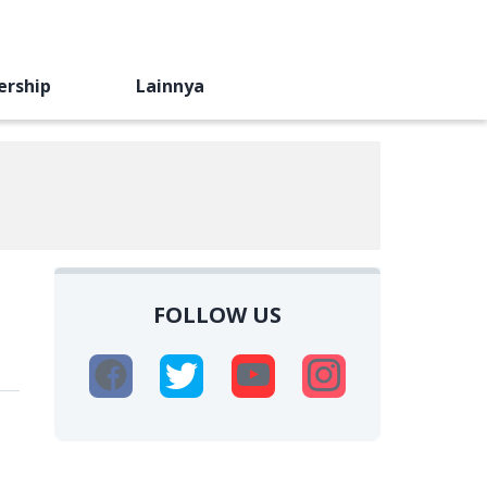
ership
Lainnya
FOLLOW US