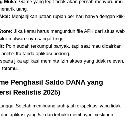
ng Muka:
Game yang legit tidak akan pernah menyuruhmu
menarik uang.
Akal:
Menjanjikan jutaan rupiah per hari hanya dengan klik-
Store:
Jika kamu harus mengunduh file APK dari situs web
siko malware-nya sangat tinggi.
t:
Poin sudah terkumpul banyak, tapi saat mau dicairkan
 aneh? Itu tanda aplikasi bodong.
pada jika aplikasi meminta izin akses yang tidak relevan,
i fotomu.
Game Penghasil Saldo DANA yang
rsi Realistis 2025)
tunggu. Setelah membuang jauh-jauh ekspektasi yang tidak
e dan aplikasi yang
fair
dan terbukti membayar, meskipun