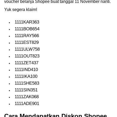
voucher belanja Shopee buat tanggal 11 November nanti.
Yuk segera klaim!
1111KAR363
1111BOB654
1111RAY566
1111EST829
1111ULW758
1111OUT823
1111ZET437
1111IND410
1111IKA100
1111SHE583
1111SIN351
1111ZAK068
1111ADE901
Cara Mendapatkan Diskon Shopee