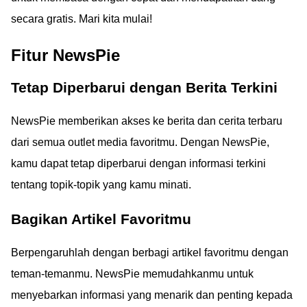
secara gratis. Mari kita mulai!
Fitur NewsPie
Tetap Diperbarui dengan Berita Terkini
NewsPie memberikan akses ke berita dan cerita terbaru
dari semua outlet media favoritmu. Dengan NewsPie,
kamu dapat tetap diperbarui dengan informasi terkini
tentang topik-topik yang kamu minati.
Bagikan Artikel Favoritmu
Berpengaruhlah dengan berbagi artikel favoritmu dengan
teman-temanmu. NewsPie memudahkanmu untuk
menyebarkan informasi yang menarik dan penting kepada