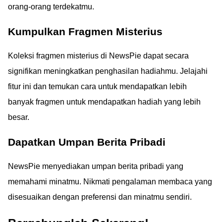
orang-orang terdekatmu.
Kumpulkan Fragmen Misterius
Koleksi fragmen misterius di NewsPie dapat secara
signifikan meningkatkan penghasilan hadiahmu. Jelajahi
fitur ini dan temukan cara untuk mendapatkan lebih
banyak fragmen untuk mendapatkan hadiah yang lebih
besar.
Dapatkan Umpan Berita Pribadi
NewsPie menyediakan umpan berita pribadi yang
memahami minatmu. Nikmati pengalaman membaca yang
disesuaikan dengan preferensi dan minatmu sendiri.