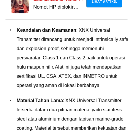
LIHAT ARTIKEL
Nomot HP diblokir
yang Diblokir Teman,
teman sehingga nggak
Bisa Telepon Balik!
bisa menghubunginya?
Tenang! Jaka akan
Keandalan dan Keamanan
: XNX Universal
bocorkan cara
Transmitter dirancang untuk menjadi intrinsically safe
membuka nomor
dan explosion-proof, sehingga memenuhi
telepon yang diblokir
persyaratan Class 1 dan Class 2 baik untuk operasi
teman. works 100%!
hulu maupun hilir. Alat ini juga telah mendapatkan
sertifikasi UL, CSA, ATEX, dan INMETRO untuk
operasi yang aman di lokasi berbahaya.
Material Tahan Lama
: XNX Universal Transmitter
tersedia dalam dua pilihan material yaitu stainless
steel atau aluminium dengan lapisan marine-grade
coating. Material tersebut memberikan kekuatan dan