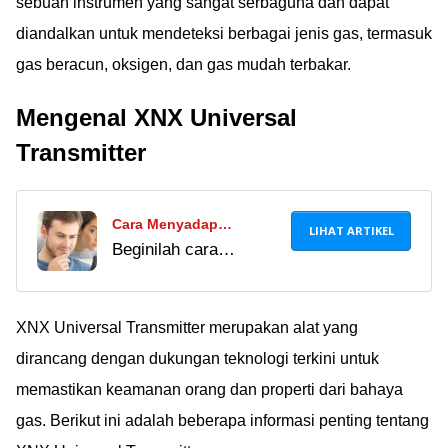
sebuah instrumen yang sangat serbaguna dan dapat
diandalkan untuk mendeteksi berbagai jenis gas, termasuk
gas beracun, oksigen, dan gas mudah terbakar.
Mengenal XNX Universal
Transmitter
Cara Menyadap
LIHAT ARTIKEL
Beginilah cara
Panggilan Telepon
menyadap telepon di
Pasangan di HP Android,
HP-nya dengan
Ampuh Tanpa Ketahuan!
aplikasi Automatic Call
XNX Universal Transmitter merupakan alat yang
Recorder,
dirancang dengan dukungan teknologi terkini untuk
TheTruthSpy, dan
memastikan keamanan orang dan properti dari bahaya
iSpyoo. Beneran work?
gas. Berikut ini adalah beberapa informasi penting tentang