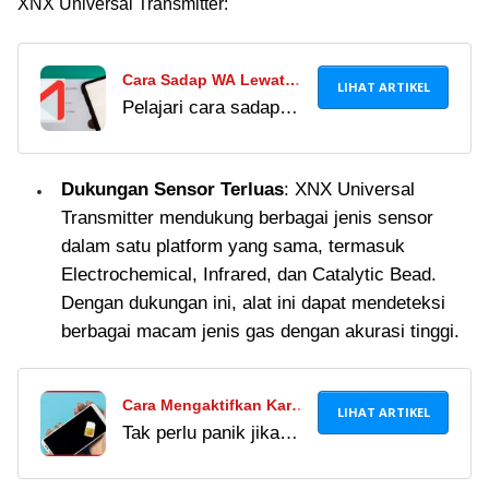
XNX Universal Transmitter:
Cara Sadap WA Lewat
LIHAT ARTIKEL
Pelajari cara sadap
Email Terlengkap 2024,
WA lewat email yang
Cocok Buat Stalking
diklaim ampuh dan
Pasangan!
Dukungan Sensor Terluas
: XNX Universal
anti-ketahuan. Cara ini
Transmitter mendukung berbagai jenis sensor
bisa dilakukan secara
dalam satu platform yang sama, termasuk
jarak jauh, tapi
Electrochemical, Infrared, dan Catalytic Bead.
berisiko!
Dengan dukungan ini, alat ini dapat mendeteksi
berbagai macam jenis gas dengan akurasi tinggi.
Cara Mengaktifkan Kartu
LIHAT ARTIKEL
Tak perlu panik jika
SIM yang Terblokir 2024,
mengalami masalah
Bisa Dipakai Lagi!