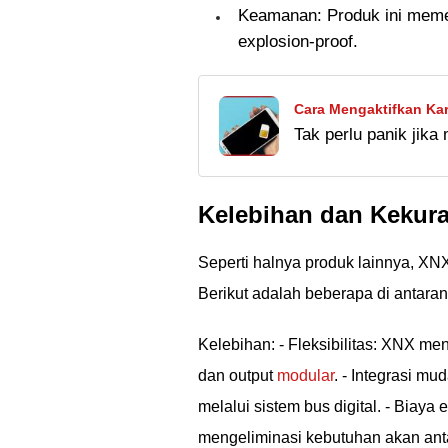
Keamanan: Produk ini memenu
explosion-proof.
Cara Mengaktifkan Kart
Tak perlu panik jika
masa tenggang terle
terblokir di sini
Kelebihan dan Kekur
Seperti halnya produk lainnya, XNX
Berikut adalah beberapa di antaran
Kelebihan: - Fleksibilitas: XNX m
dan output
modular
. - Integrasi m
melalui sistem bus digital. - Biay
mengeliminasi kebutuhan akan ant