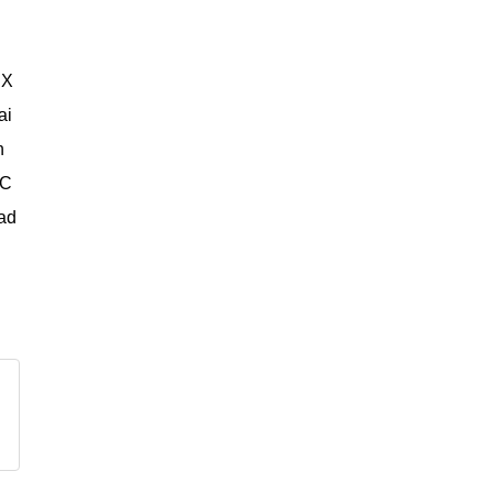
NX
ai
n
LC
ead