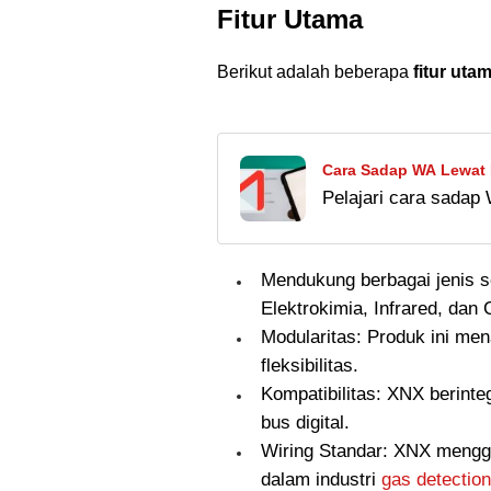
Fitur Utama
Berikut adalah beberapa
fitur uta
Cara Sadap WA Lewat E
Pelajari cara sadap
Pasangan!
anti-ketahuan. Cara i
berisiko!
Mendukung berbagai jenis s
Elektrokimia, Infrared, dan 
Modularitas: Produk ini me
fleksibilitas.
Kompatibilitas: XNX berinte
bus digital.
Wiring Standar: XNX meng
dalam industri
gas detection