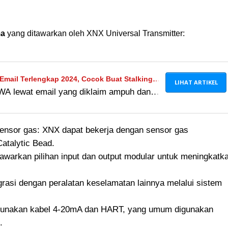
ma
yang ditawarkan oleh XNX Universal Transmitter:
mail Terlengkap 2024, Cocok Buat Stalking
LIHAT ARTIKEL
 WA lewat email yang diklaim ampuh dan
ni bisa dilakukan secara jarak jauh, tapi
ensor gas: XNX dapat bekerja dengan sensor gas
Catalytic Bead.
nawarkan pilihan input dan output modular untuk meningkatk
grasi dengan peralatan keselamatan lainnya melalui sistem
gunakan kabel 4-20mA dan HART, yang umum digunakan
.