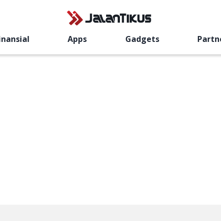
inansial
Apps
Gadgets
Partn