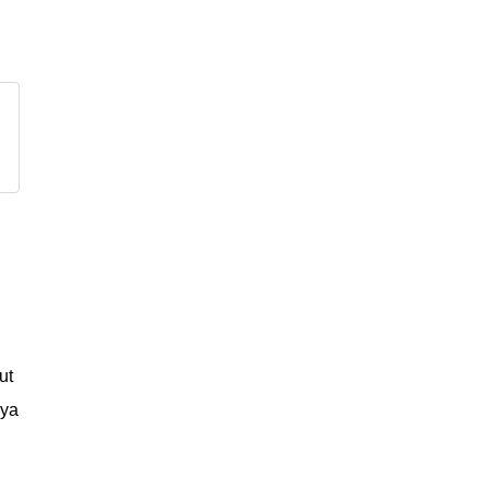
ut
nya