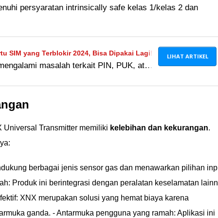
hi persyaratan intrinsically safe kelas 1/kelas 2 dan
u SIM yang Terblokir 2024, Bisa Dipakai Lagi!
LIHAT ARTIKEL
 mengalami masalah terkait PIN, PUK, atau
wat. Simak cara mengaktifkan kartu
angan
 Universal Transmitter memiliki
kelebihan dan kekurangan
.
ya:
endukung berbagai jenis sensor gas dan menawarkan pilihan inp
udah: Produk ini berintegrasi dengan peralatan keselamatan lain
a efektif: XNX merupakan solusi yang hemat biaya karena
armuka ganda. - Antarmuka pengguna yang ramah: Aplikasi ini