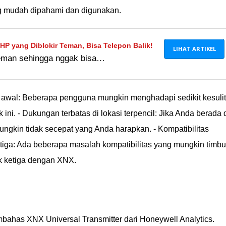
g mudah dipahami dan digunakan.
P yang Diblokir Teman, Bisa Telepon Balik!
LIHAT ARTIKEL
eman sehingga nggak bisa
nang! Jaka akan bocorkan cara membuka
diblokir teman. works 100%!
 awal: Beberapa pengguna mungkin menghadapi sedikit kesuli
ni. - Dukungan terbatas di lokasi terpencil: Jika Anda berada 
mungkin tidak secepat yang Anda harapkan. - Kompatibilitas
etiga: Ada beberapa masalah kompatibilitas yang mungkin timbu
k ketiga dengan XNX.
bahas XNX Universal Transmitter dari Honeywell Analytics.