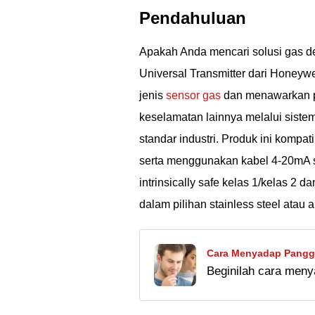
Pendahuluan
Apakah Anda mencari solusi gas de
Universal Transmitter dari Honeyw
jenis
sensor gas
dan menawarkan pi
keselamatan lainnya melalui sistem
standar industri. Produk ini kompat
serta menggunakan kabel 4-20mA s
intrinsically safe kelas 1/kelas 2 
dalam pilihan stainless steel atau 
Cara Menyadap Panggi
Beginilah cara meny
Tanpa Ketahuan!
Automatic Call Reco
work?