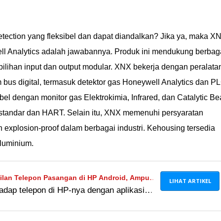
tection yang fleksibel dan dapat diandalkan? Jika ya, maka X
ell Analytics adalah jawabannya. Produk ini mendukung berbag
lihan input dan output modular. XNX bekerja dengan peralata
 bus digital, termasuk detektor gas Honeywell Analytics dan P
ibel dengan monitor gas Elektrokimia, Infrared, dan Catalytic B
tandar dan HART. Selain itu, XNX memenuhi persyaratan
dan explosion-proof dalam berbagai industri. Kehousing tersedia
aluminium.
lan Telepon Pasangan di HP Android, Ampuh
LIHAT ARTIKEL
adap telepon di HP-nya dengan aplikasi
rder, TheTruthSpy, dan iSpyoo. Beneran