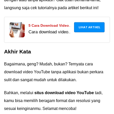
langsung saja cek tutorialnya pada artikel berikut ini!
5 Cara Download Video
LIHAT ARTIKEL
Cara download video
YouTube Di Android,
YouTube di Android,
IPhone, & PC Terbaru
iPhone, dan PC
2020, Gratis!
Akhir Kata
terbaru 2022 ternyata
sangat mudah.
Bagaimana, geng? Mudah, bukan? Ternyata cara
Bahkan, kamu juga
bisa tanpa
download video YouTube tanpa aplikasi bukan perkara
menggunakan aplikasi,
sulit dan sangat mudah untuk dilakukan.
loh!
Bahkan, melalui
situs download video YouTube
tadi,
kamu bisa memilih beragam format dan resolusi yang
sesuai keinginanmu. Selamat mencoba!