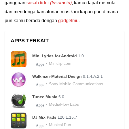
gangguan
susah tidur
(Insomnia)
, kamu dapat memutar
dan mendengarkan alunan musik ini kapan pun dimana
pun kamu berada dengan
gadgetmu
.
APPS TERKAIT
Mini Lyrics for Android
1.0
Miniclip.com
Apps
Walkman-Material Design
9.1.4.A.2.1
Sony Mobile Communications
Apps
Tunee Music
6.0
MediaFlow Labs
Apps
DJ Mix Pads
120.1.15.7
Musical Fun
Apps