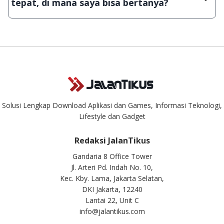
tepat, di mana saya bisa bertanya?
aplikasi & games tidak dapat tercapai dalam waktu yang
singkat.
Kami dengan senang hati menjawab setiap pertanyaan yang
masuk. Kirim pertanyaan kamu ke
info@jalantikus.com
Solusi Lengkap Download Aplikasi dan Games, Informasi Teknologi,
Lifestyle dan Gadget
Redaksi JalanTikus
Gandaria 8 Office Tower
Jl. Arteri Pd. Indah No. 10,
Kec. Kby. Lama, Jakarta Selatan,
DKI Jakarta, 12240
Lantai 22, Unit C
info@jalantikus.com