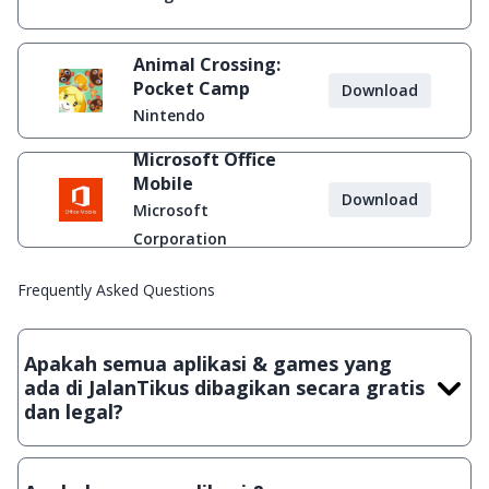
Animal Crossing:
Pocket Camp
Download
Nintendo
Microsoft Office
Mobile
Download
Microsoft
Corporation
Frequently Asked Questions
Apakah semua aplikasi & games yang
ada di JalanTikus dibagikan secara gratis
dan legal?
Ya, JalanTikus hanya membagikan aplikasi & games yang
gratis (Freeware) dan legal, dalam artian tidak (bajakan) hasil