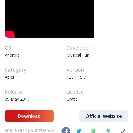
OS
Developer
Android
Musical Fun
Category
Version
Apps
120.1.15.7
Release
License
09 May 2019
Gratis
Download
Official Website
Share with your friends