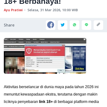
18+ Berbahaya!
Ayu Pratiwi
Selasa, 31 Mar 2026, 10:00
WIB
Share
Aktivitas berselancar di dunia maya pada tahun 2026 ini
menuntut kewaspadaan ekstra, terutama dengan makin
liciknya penyebaran
link 18+
di berbagai platform media