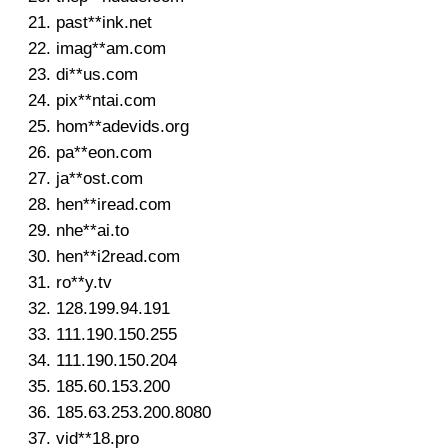
past**ink.net
imag**am.com
di**us.com
pix**ntai.com
hom**adevids.org
pa**eon.com
ja**ost.com
hen**iread.com
nhe**ai.to
hen**i2read.com
ro**y.tv
128.199.94.191
111.190.150.255
111.190.150.204
185.60.153.200
185.63.253.200.8080
vid**18.pro