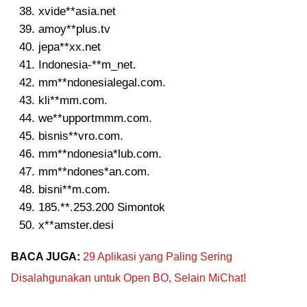
xvide**asia.net
amoy**plus.tv
jepa**xx.net
Indonesia-**m_net.
mm**ndonesialegal.com.
kli**mm.com.
we**upportmmm.com.
bisnis**vro.com.
mm**ndonesia*lub.com.
mm**ndones*an.com.
bisni**m.com.
185.**.253.200 Simontok
x**amster.desi
BACA JUGA:
29 Aplikasi yang Paling Sering
Disalahgunakan untuk Open BO, Selain MiChat!