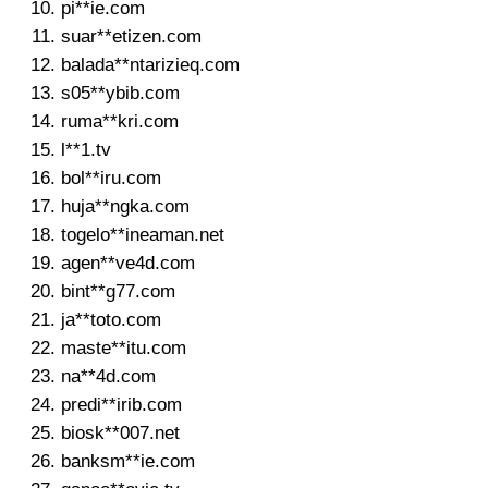
pi**ie.com
suar**etizen.com
balada**ntarizieq.com
s05**ybib.com
ruma**kri.com
l**1.tv
bol**iru.com
huja**ngka.com
togelo**ineaman.net
agen**ve4d.com
bint**g77.com
ja**toto.com
maste**itu.com
na**4d.com
predi**irib.com
biosk**007.net
banksm**ie.com