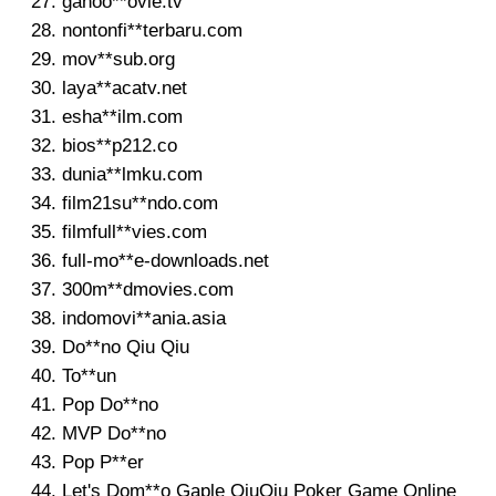
ganoo**ovie.tv
nontonfi**terbaru.com
mov**sub.org
laya**acatv.net
esha**ilm.com
bios**p212.co
dunia**lmku.com
film21su**ndo.com
filmfull**vies.com
full-mo**e-downloads.net
300m**dmovies.com
indomovi**ania.asia
Do**no Qiu Qiu
To**un
Pop Do**no
MVP Do**no
Pop P**er
Let's Dom**o Gaple QiuQiu Poker Game Online