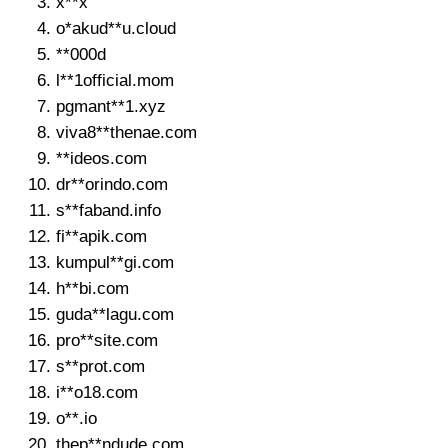
x**x
o*akud**u.cloud
**000d
l**1official.mom
pgmant**1.xyz
viva8**thenae.com
**ideos.com
dr**orindo.com
s**faband.info
fi**apik.com
kumpul**gi.com
h**bi.com
guda**lagu.com
pro**site.com
s**prot.com
i**o18.com
o**.io
thep**ndude.com