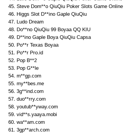
Steve Dom**o QiuQiu Poker Slots Game Online
Higgs Slot D**ino Gaple QiuQiu
Ludo Dream
Do**no QiuQiu 99 Boyaa QQ KIU
D**ino Gaple Boya QiuQiu Capsa
Po**r Texas Boyaa
Po**r Pro.id
Pop B**2
Pop G**le
m**gp.com
my**bes.me
3g**ind.com
duo**rry.com
youtub**yway.com
vid**s.yaaya.mobi
wa**am.com
3gp**arch.com