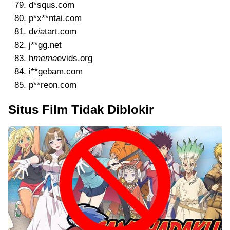
d*squs.com
p*x**ntai.com
d
via
tart.com
j**gg.net
h
mema
evids.org
i**gebam.com
p**reon.com
Situs Film Tidak Diblokir