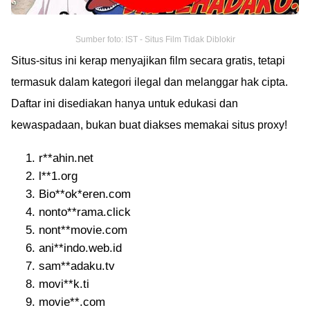
Sumber foto: IST - Situs Film Tidak Diblokir
Situs-situs ini kerap menyajikan film secara gratis, tetapi
termasuk dalam kategori ilegal dan melanggar hak cipta.
Daftar ini disediakan hanya untuk edukasi dan
kewaspadaan, bukan buat diakses memakai situs proxy!
r**ahin.net
l**1.org
Bio**ok*eren.com
nonto**rama.click
nont**movie.com
ani**indo.web.id
sam**adaku.tv
movi**k.ti
movie**.com