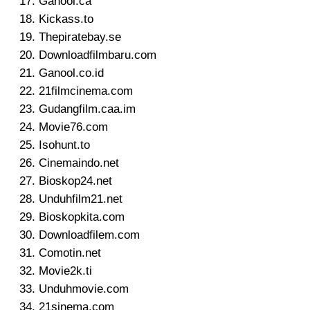
Ganool.ca
Kickass.to
Thepiratebay.se
Downloadfilmbaru.com
Ganool.co.id
21filmcinema.com
Gudangfilm.caa.im
Movie76.com
Isohunt.to
Cinemaindo.net
Bioskop24.net
Unduhfilm21.net
Bioskopkita.com
Downloadfilem.com
Comotin.net
Movie2k.ti
Unduhmovie.com
21sinema.com