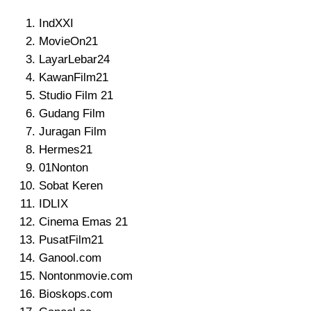
IndXXI
MovieOn21
LayarLebar24
KawanFilm21
Studio Film 21
Gudang Film
Juragan Film
Hermes21
01Nonton
Sobat Keren
IDLIX
Cinema Emas 21
PusatFilm21
Ganool.com
Nontonmovie.com
Bioskops.com