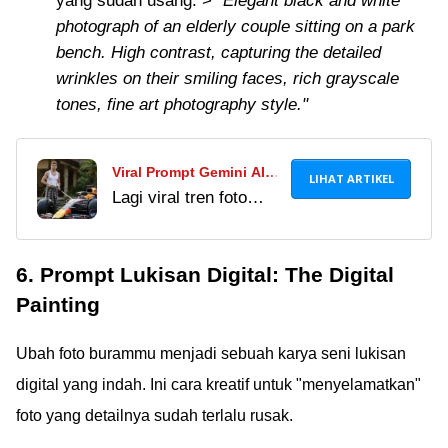
yang sudah usang. >
"Elegant black and white
photograph of an elderly couple sitting on a park
bench. High contrast, capturing the detailed
wrinkles on their smiling faces, rich grayscale
tones, fine art photography style."
Viral Prompt Gemini AI
LIHAT ARTIKEL
Lagi viral tren foto
Untuk Membuat Foto
bareng mobil impian di
Bersama Mobil Impian,
medsos? Jaka kasih
Hasilnya Dijamin
6. Prompt Lukisan Digital: The Digital
tahu cara membuatnya
Realistis!
pakai Gemini AI,
Painting
lengkap dengan
prompt sakti biar
Ubah foto burammu menjadi sebuah karya seni lukisan
hasilnya makin
digital yang indah. Ini cara kreatif untuk "menyelamatkan"
realistis!
foto yang detailnya sudah terlalu rusak.