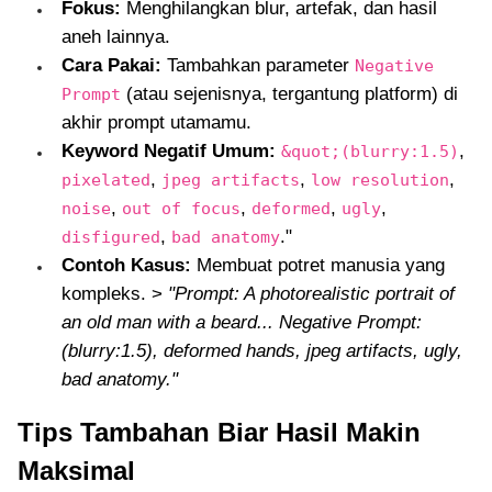
Fokus:
Menghilangkan blur, artefak, dan hasil
aneh lainnya.
Cara Pakai:
Tambahkan parameter
Negative
(atau sejenisnya, tergantung platform) di
Prompt
akhir prompt utamamu.
Keyword Negatif Umum:
,
&quot;(blurry:1.5)
,
,
,
pixelated
jpeg artifacts
low resolution
,
,
,
,
noise
out of focus
deformed
ugly
,
."
disfigured
bad anatomy
Contoh Kasus:
Membuat potret manusia yang
kompleks. >
"Prompt: A photorealistic portrait of
an old man with a beard... Negative Prompt:
(blurry:1.5), deformed hands, jpeg artifacts, ugly,
bad anatomy."
Tips Tambahan Biar Hasil Makin
Maksimal