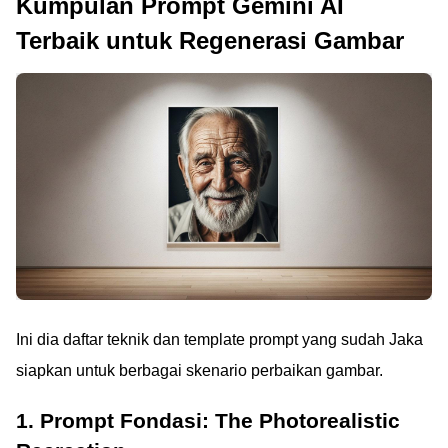
Kumpulan Prompt Gemini AI
referensi & prompt jitu.
Jaka juga bongkar
Terbaik untuk Regenerasi Gambar
kenapa Midjourney
lebih
direkomendasikan.
Ini dia daftar teknik dan template prompt yang sudah Jaka
siapkan untuk berbagai skenario perbaikan gambar.
1. Prompt Fondasi: The Photorealistic