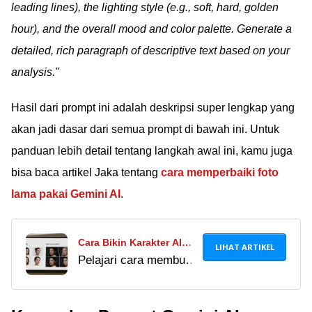
leading lines), the lighting style (e.g., soft, hard, golden
hour), and the overall mood and color palette. Generate a
detailed, rich paragraph of descriptive text based on your
analysis."
Hasil dari prompt ini adalah deskripsi super lengkap yang
akan jadi dasar dari semua prompt di bawah ini. Untuk
panduan lebih detail tentang langkah awal ini, kamu juga
bisa baca artikel Jaka tentang
cara memperbaiki foto
lama pakai Gemini AI
.
Cara Bikin Karakter AI
LIHAT ARTIKEL
Pelajari cara membuat
Konsisten Di Gemini
karakter AI konsisten
(Dan Kenapa Midjourney
di Gemini pakai foto
Lebih Unggul)