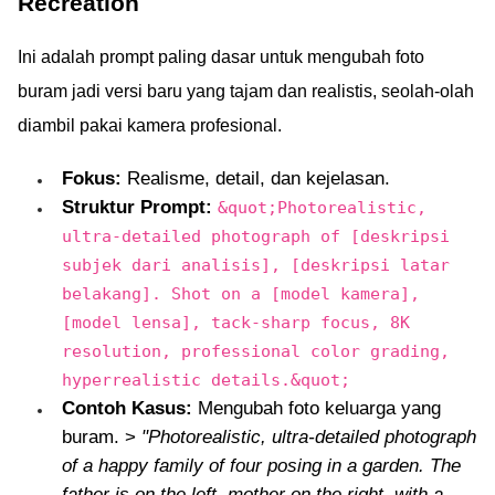
Recreation
Ini adalah prompt paling dasar untuk mengubah foto
buram jadi versi baru yang tajam dan realistis, seolah-olah
diambil pakai kamera profesional.
Fokus:
Realisme, detail, dan kejelasan.
Struktur Prompt:
&quot;Photorealistic,
ultra-detailed photograph of [deskripsi
subjek dari analisis], [deskripsi latar
belakang]. Shot on a [model kamera],
[model lensa], tack-sharp focus, 8K
resolution, professional color grading,
hyperrealistic details.&quot;
Contoh Kasus:
Mengubah foto keluarga yang
buram. >
"Photorealistic, ultra-detailed photograph
of a happy family of four posing in a garden. The
father is on the left, mother on the right, with a