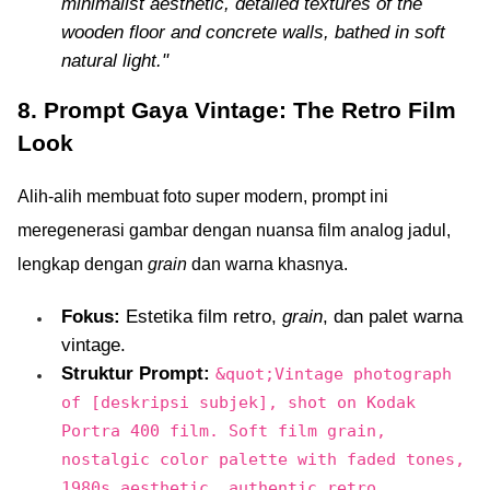
minimalist aesthetic, detailed textures of the
wooden floor and concrete walls, bathed in soft
natural light."
8. Prompt Gaya Vintage: The Retro Film
Look
Alih-alih membuat foto super modern, prompt ini
meregenerasi gambar dengan nuansa film analog jadul,
lengkap dengan
grain
dan warna khasnya.
Fokus:
Estetika film retro,
grain
, dan palet warna
vintage.
Struktur Prompt:
&quot;Vintage photograph
of [deskripsi subjek], shot on Kodak
Portra 400 film. Soft film grain,
nostalgic color palette with faded tones,
1980s aesthetic, authentic retro