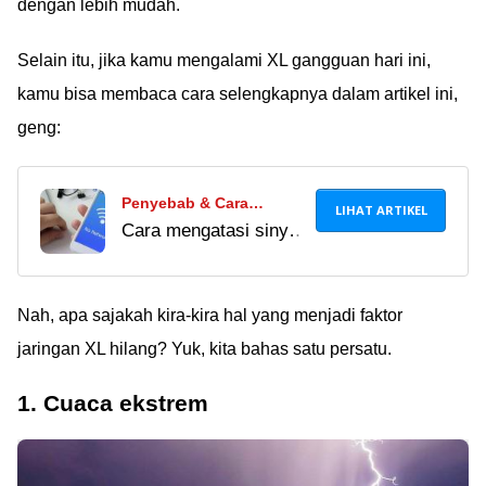
dengan lebih mudah.
Selain itu, jika kamu mengalami XL gangguan hari ini,
kamu bisa membaca cara selengkapnya dalam artikel ini,
geng:
Penyebab & Cara
LIHAT ARTIKEL
Cara mengatasi sinyal
Mengatasi Sinyal Hilang
hilang pada HP
Di HP, Gampang Banget!
Android ternyata cukup
mudah untuk dicoba.
Nah, apa sajakah kira-kira hal yang menjadi faktor
Mau tahu bagaimana
jaringan XL hilang? Yuk, kita bahas satu persatu.
caranya? Cek
selengkapnya di sini!
1. Cuaca ekstrem