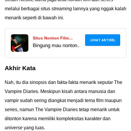
melalui berbagai situs
streaming
lainnya yang nggak kalah
menarik seperti di bawah ini.
Situs Nonton Film
LIHAT ARTIKEL
Bingung mau nonton
Indonesia Online
film Indonesia terbaru
(Streaming) Terbaik 2020,
di mana? Kamu bisa
Koleksinya Lengkap!
Akhir Kata
kunjungi situs nonton
film Indonesia terbaik
Nah, itu dia sinopsis dan fakta-fakta menarik seputar The
dan terbaru berikut ini.
Dijamin komplit!
Vampire Diaries. Meskipun kisah antara manusia dan
vampir sudah sering diangkat menjadi tema film maupun
series
, namun The Vampire Diaries tetap menarik untuk
ditonton karena memiliki kompleksitas karakter dan
universe
yang luas.