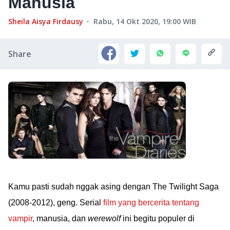
Manusia
Sheila Aisya Firdausy
Rabu, 14 Okt 2020, 19:00
WIB
Share
Kamu pasti sudah nggak asing dengan The Twilight Saga
(2008-2012), geng. Serial
film yang bercerita tentang
vampir
, manusia, dan
werewolf
ini begitu populer di