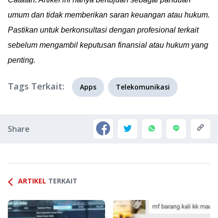
umum dan tidak memberikan saran keuangan atau hukum.
Pastikan untuk berkonsultasi dengan profesional terkait
sebelum mengambil keputusan finansial atau hukum yang
penting.
Tags Terkait:
Apps
Telekomunikasi
Share
ARTIKEL
TERKAIT