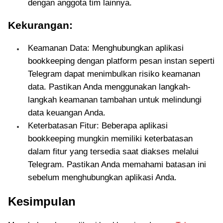
dengan anggota tim lainnya.
Kekurangan:
Keamanan Data: Menghubungkan aplikasi
bookkeeping dengan platform pesan instan seperti
Telegram dapat menimbulkan risiko keamanan
data. Pastikan Anda menggunakan langkah-
langkah keamanan tambahan untuk melindungi
data keuangan Anda.
Keterbatasan Fitur: Beberapa aplikasi
bookkeeping mungkin memiliki keterbatasan
dalam fitur yang tersedia saat diakses melalui
Telegram. Pastikan Anda memahami batasan ini
sebelum menghubungkan aplikasi Anda.
Kesimpulan