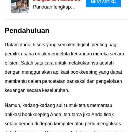
LIHAT ARTIKEL
Panduan lengkap
Wifi: Panduan Lengkap
untuk pemula tentang
untuk Pemula
layanan password wifi
Pendahuluan
Mangoai.co untuk
akses jaringan wifi di
Dalam dunia bisnis yang semakin digital, penting bagi
berbagai lokasi.
Temukan cara
pemilik usaha untuk mengelola keuangan mereka secara
menggunakan layanan
efisien. Salah satu cara untuk melakukannya adalah
mangoai.co dengan
dengan menggunakan aplikasi bookkeeping yang dapat
mudah di sini.
membantu dalam pencatatan transaksi dan pengelolaan
keuangan secara keseluruhan.
Namun, kadang-kadang sulit untuk terus memantau
aplikasi bookkeeping Anda, terutama jika Anda tidak
selalu berada di depan komputer atau perlu mengakses