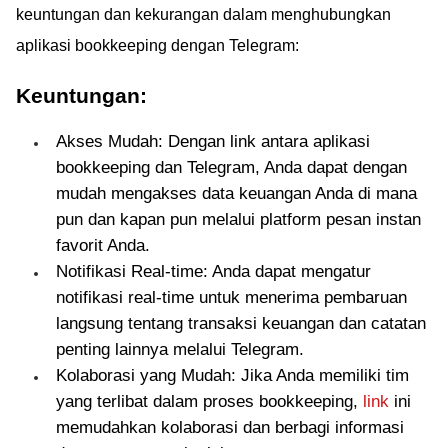
keuntungan dan kekurangan dalam menghubungkan
aplikasi bookkeeping dengan Telegram:
Keuntungan:
Akses Mudah: Dengan link antara aplikasi
bookkeeping dan Telegram, Anda dapat dengan
mudah mengakses data keuangan Anda di mana
pun dan kapan pun melalui platform pesan instan
favorit Anda.
Notifikasi Real-time: Anda dapat mengatur
notifikasi real-time untuk menerima pembaruan
langsung tentang transaksi keuangan dan catatan
penting lainnya melalui Telegram.
Kolaborasi yang Mudah: Jika Anda memiliki tim
yang terlibat dalam proses bookkeeping,
link
ini
memudahkan kolaborasi dan berbagi informasi