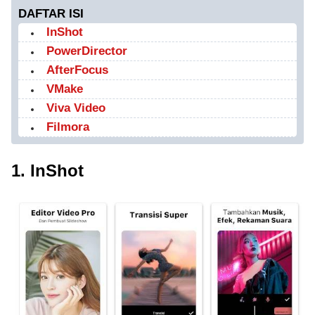
DAFTAR ISI
InShot
PowerDirector
AfterFocus
VMake
Viva Video
Filmora
1. InShot