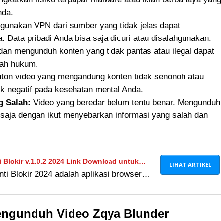
nda.
unakan VPN dari sumber yang tidak jelas dapat
 Data pribadi Anda bisa saja dicuri atau disalahgunakan.
n mengunduh konten yang tidak pantas atau ilegal dapat
ah hukum.
on video yang mengandung konten tidak senonoh atau
 negatif pada kesehatan mental Anda.
g Salah:
Video yang beredar belum tentu benar. Mengunduh
aja dengan ikut menyebarkan informasi yang salah dan
 Blokir v.1.0.2 2024 Link Download untuk
LIHAT ARTIKEL
ti Blokir 2024 adalah aplikasi browser
ses situs-situs bokeh yang terblokir.
ni!
engunduh Video Zqya Blunder