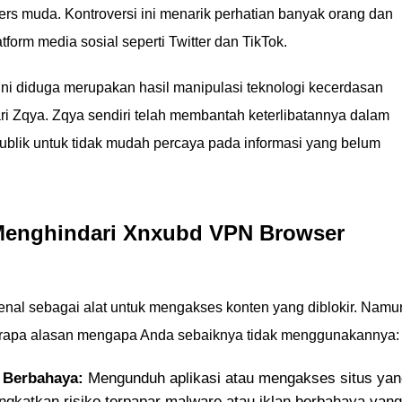
s muda. Kontroversi ini menarik perhatian banyak orang dan
tform media sosial seperti Twitter dan TikTok.
ini diduga merupakan hasil manipulasi teknologi kecerdasan
ari Zqya. Zqya sendiri telah membantah keterlibatannya dalam
ublik untuk tidak mudah percaya pada informasi yang belum
Menghindari Xnxubd VPN Browser
l sebagai alat untuk mengakses konten yang diblokir. Namu
erapa alasan mengapa Anda sebaiknya tidak menggunakannya:
n Berbahaya:
Mengunduh aplikasi atau mengakses situs yan
ngkatkan risiko terpapar malware atau iklan berbahaya yang