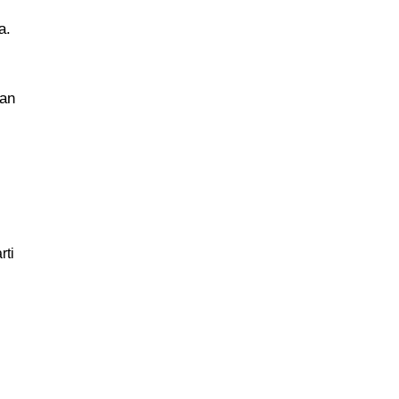
a.
kan
rti