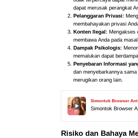
dapat merusak perangkat A
Pelanggaran Privasi:
Mengg
membahayakan privasi Anda.
Konten Ilegal:
Mengakses da
membawa Anda pada masal
Dampak Psikologis:
Menont
memalukan dapat berdampak
Penyebaran Informasi yan
dan menyebarkannya sama s
merugikan orang lain.
Simontok Browser Anti
Simontok Browser An
Android
khusus untuk mengak
Download gratis di si
Risiko dan Bahaya M