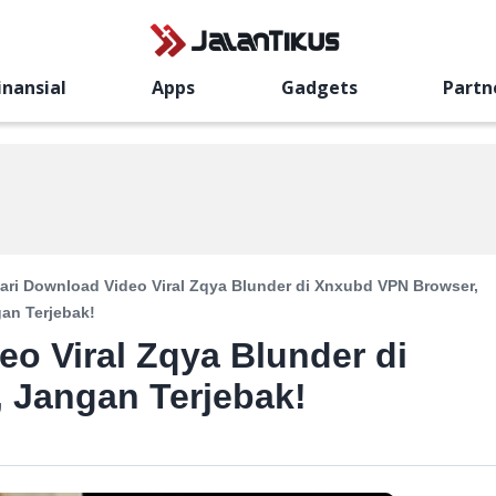
inansial
Apps
Gadgets
Partn
ari Download Video Viral Zqya Blunder di Xnxubd VPN Browser,
an Terjebak!
eo Viral Zqya Blunder di
 Jangan Terjebak!