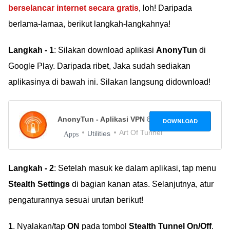
berselancar internet secara gratis
, loh! Daripada
berlama-lamaa, berikut langkah-langkahnya!
Langkah - 1
: Silakan download aplikasi
AnonyTun
di
Google Play. Daripada ribet, Jaka sudah sediakan
aplikasinya di bawah ini. Silakan langsung didownload!
AnonyTun - Aplikasi VPN
8.7
DOWNLOAD
Art Of Tunnel
Utilities
Apps
Langkah - 2
: Setelah masuk ke dalam aplikasi, tap menu
Stealth Settings
di bagian kanan atas. Selanjutnya, atur
pengaturannya sesuai urutan berikut!
1
. Nyalakan/tap
ON
pada tombol
Stealth Tunnel On/Off
.