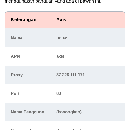
menggunakan panduan yang ada di bawah ini.
Keterangan
Axis
Nama
bebas
APN
axis
Proxy
37.228.111.171
Port
80
Nama Pengguna
(kosongkan)