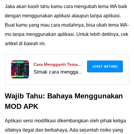
Jaka akan kasih tahu kamu cara mengubah tema WA baik
dengan menggunakan aplikasi ataupun tanpa aplikasi.
Buat kamu yang mau cara mudahnya, bisa ubah tema WA-
mu tanpa menggunakan aplikasi. Untuk lebih detilnya, cek
artikel di bawah ini.
Cara Mengganti Tema
LIHAT ARTIKEL
Simak cara mengganti
WhatsApp Paling Mudah
tema WhatsApp
| Bisa Tanpa Aplikasi
dengan mudah di sini.
Loh!
Wajib Tahu: Bahaya Menggunakan
Dijamin, tampilan
WhatsApp-mu nggak
MOD APK
akan ngebosenin lagi,
deh! Buruan dicoba!
Aplikasi versi modifikasi dikembangkan oleh pihak ketiga
sifatnya ilegal dan berbahaya. Ada sejumlah risiko yang