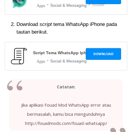
Yousef
Social & Messaging
Apps
Download
script
tema WhatsApp iPhone pada
tautan berikut.
Script Tema WhatsApp Iphone
1.0
DOWNLOAD
Social & Messaging
Apps
Catatan:
Jika aplikasi Fouad Mod WhatsApp error atau
bermasalah, kamu bisa mengunduhnya
http://fouadmods.com/fouad-whatsapp/