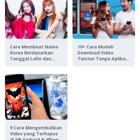
Cara Membuat Nama
10+ Cara Mudah
Korea Berdasarkan
Download Video
Tanggal Lahir dan
Twitter Tanpa Aplikasi
Nama Asli, Cocok Buat
di Android, iOS, & PC
RP!
9 Cara Mengembalikan
Video yang Terhapus
di HP Android & iPhone,