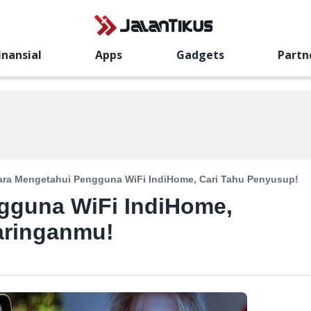
inansial
Apps
Gadgets
Partn
ara Mengetahui Pengguna WiFi IndiHome, Cari Tahu Penyusup!
gguna WiFi IndiHome,
aringanmu!