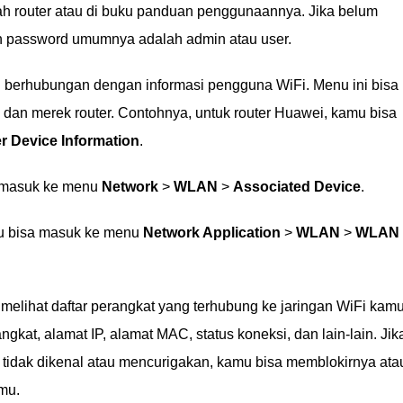
 router atau di buku panduan penggunaannya. Jika belum
n password umumnya adalah admin atau user.
ng berhubungan dengan informasi pengguna WiFi. Menu ini bisa
 dan merek router. Contohnya, untuk router Huawei, kamu bisa
r Device Information
.
a masuk ke menu
Network
>
WLAN
>
Associated Device
.
mu bisa masuk ke menu
Network Application
>
WLAN
>
WLAN
melihat daftar perangkat yang terhubung ke jaringan WiFi kamu
kat, alamat IP, alamat MAC, status koneksi, dan lain-lain. Jik
 tidak dikenal atau mencurigakan, kamu bisa memblokirnya ata
mu.