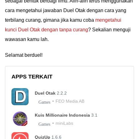
sebagai bentuk berbagi ilmu. Alih-alih terus menggunakan
cara mengetahui jawaban Duel Otak dengan cara yang
terbilang curang, gimana jika kamu coba
mengetahui
kunci Duel Otak dengan tanpa curang
? Sekalian menguji
wawasan kamu lah.
Selamat berduel!
APPS TERKAIT
Duel Otak
2.2.2
FEO Media AB
Games
Kuis Millionaire Indonesia
3.1
miniLabs
Games
QuizUp
1.6.6