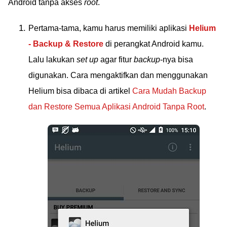
Android tanpa akses
root
.
Pertama-tama, kamu harus memiliki aplikasi
Helium
- Backup & Restore
di perangkat Android kamu.
Lalu lakukan
set up
agar fitur
backup
-nya bisa
digunakan. Cara mengaktifkan dan menggunakan
Helium bisa dibaca di artikel
Cara Mudah Backup
dan Restore Semua Aplikasi Android Tanpa Root
.