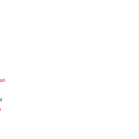
ari
r
a