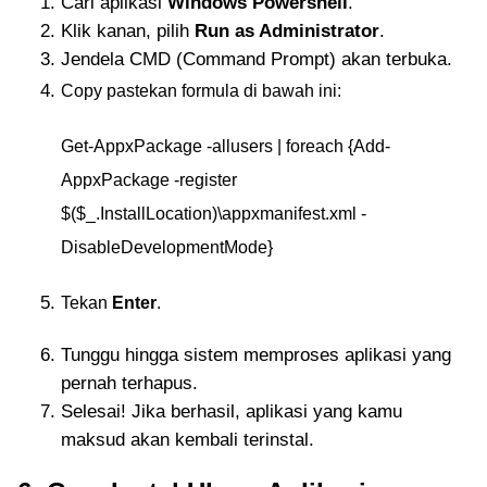
Cari aplikasi
Windows Powershell
.
Klik kanan, pilih
Run as Administrator
.
Jendela CMD (Command Prompt) akan terbuka.
Copy pastekan formula di bawah ini:
Get-AppxPackage -allusers | foreach {Add-
AppxPackage -register
$($_.InstallLocation)\appxmanifest.xml -
DisableDevelopmentMode}
Tekan
Enter
.
Tunggu hingga sistem memproses aplikasi yang
pernah terhapus.
Selesai! Jika berhasil, aplikasi yang kamu
maksud akan kembali terinstal.