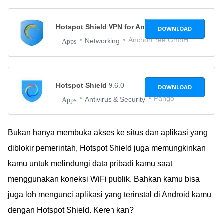
Hotspot Shield VPN for Android
7.5.1
DOWNLOAD
AnchorFree GmbH
Networking
Apps
Hotspot Shield
9.6.0
DOWNLOAD
Pango
Antivirus & Security
Apps
Bukan hanya membuka akses ke situs dan aplikasi yang
diblokir pemerintah, Hotspot Shield juga memungkinkan
kamu untuk melindungi data pribadi kamu saat
menggunakan koneksi WiFi publik. Bahkan kamu bisa
juga loh mengunci aplikasi yang terinstal di Android kamu
dengan Hotspot Shield. Keren kan?