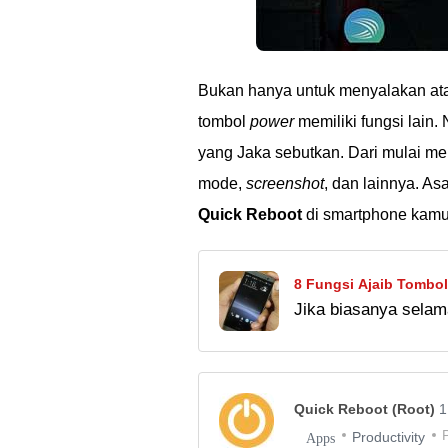
Bukan hanya untuk menyalakan ata
tombol
power
memiliki fungsi lain.
yang Jaka sebutkan. Dari mulai m
mode,
screenshot
, dan lainnya. As
Quick Reboot
di smartphone kamu
8 Fungsi Ajaib Tombol
Jika biasanya sela
untuk menyalakan a
fungsi tombol power 
Quick Reboot (Root)
1
Productivity
Apps