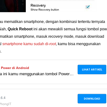
u mematikan smartphone, dengan kombinasi tertentu ternyata
 Nah,
Quick Reboot
ini akan mewakili semua fungsi tombol pow
ematikan smartphone, masuk
recovery
mode, masuk download
al
smartphone kamu sudah di-
root
, kamu bisa menggunakan
.
 Power di Android
LIHAT ARTIKEL
ma ini kamu menggunakan tombol Power
tau mematikan smartphone, mungkin 8
ini tidak kamu ketahui.
.6.4
DOWNLOAD
PhongIT