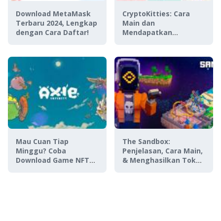
Download MetaMask
CryptoKitties: Cara
Terbaru 2024, Lengkap
Main dan
dengan Cara Daftar!
Mendapatkan
CryptoKitty Termahal
Mau Cuan Tiap
The Sandbox:
Minggu? Coba
Penjelasan, Cara Main,
Download Game NFT
& Menghasilkan Token
Axie Infinity APK
SAND
Terbaru 2024!