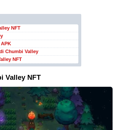
lley NFT
ey
y APK
di Chumbi Valley
alley NFT
 Valley NFT