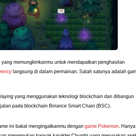
n
yang memungkinkanmu untuk mendapatkan penghasilan
rrency
langsung di dalam permainan. Salah satunya adalah ga
playing
yang menggunakan teknologi blockchain dan dibangun
rjalan pada blockchain Binance Smart Chain (BSC).
game ini bakal mengingatkanmu dengan
game Pokemon
. Hanya
akan menemukan banyak karakter Chumbi yang merupakan aset