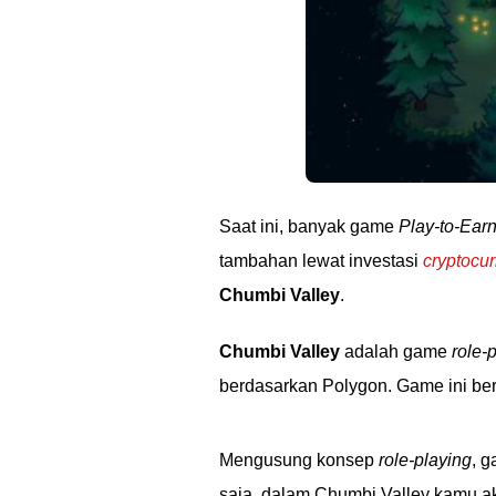
Saat ini, banyak game
Play-to-Ear
tambahan lewat investasi
cryptocu
Chumbi Valley
.
Chumbi Valley
adalah game
role-
berdasarkan Polygon. Game ini be
Mengusung konsep
role-playing
, 
saja, dalam Chumbi Valley kamu 