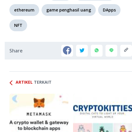
ethereum
game penghasil uang
DApps
NFT
Share
ARTIKEL
TERKAIT