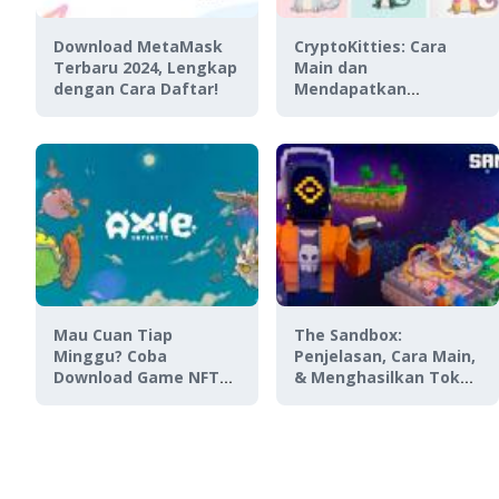
Download MetaMask
CryptoKitties: Cara
Terbaru 2024, Lengkap
Main dan
dengan Cara Daftar!
Mendapatkan
CryptoKitty Termahal
Mau Cuan Tiap
The Sandbox:
Minggu? Coba
Penjelasan, Cara Main,
Download Game NFT
& Menghasilkan Token
Axie Infinity APK
SAND
Terbaru 2024!