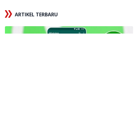
ARTIKEL TERBARU
x
Tautan berhasil disalin
X
232+ Link Grup WA Video Viral Terbaru 2026, Belum
Penuh & Langsung Masuk!
Tips
2 hari yang lalu
Cara Top Up Tevi, Isi Star untuk
Buka Video Eksklusif di Live
Streaming!