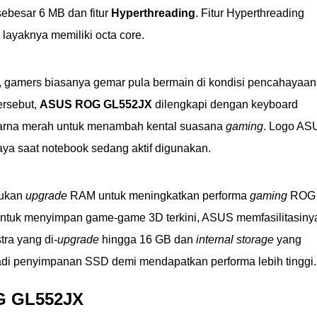
ebesar 6 MB dan fitur
Hyperthreading
. Fitur Hyperthreading
layaknya memiliki octa core.
n, gamers biasanya gemar pula bermain di kondisi pencahayaan
ersebut,
ASUS ROG GL552JX
dilengkapi dengan keyboard
rna merah untuk menambah kental suasana
gaming
. Logo AS
a saat notebook sedang aktif digunakan.
kukan
upgrade
RAM untuk meningkatkan performa
gaming
ROG
ntuk menyimpan game-game 3D terkini, ASUS memfasilitasiny
ra yang di-
upgrade
hingga 16 GB dan
internal storage
yang
di penyimpanan SSD demi mendapatkan performa lebih tinggi.
G GL552JX