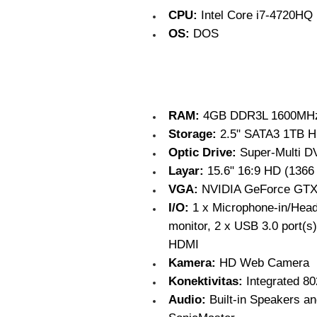
CPU:
Intel Core i7-4720HQ
OS:
DOS
RAM:
4GB DDR3L 1600MHz 
Storage:
2.5" SATA3 1TB HD
Optic Drive:
Super-Multi D
Layar:
15.6" 16:9 HD (1366 
VGA:
NVIDIA GeForce GTX
I/O:
1 x Microphone-in/Headp
monitor, 2 x USB 3.0 port(s
HDMI
Kamera:
HD Web Camera
Konektivitas:
Integrated 80
Audio:
Built-in Speakers an