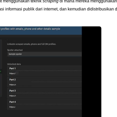
but menggunakan teknik
scraping
di mana mereka menggunakan
i informasi publik dari internet, dan kemudian didistribusikan d