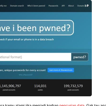
sa kamu alami jika menjadi korban
pencurian data
. Gak tau ap