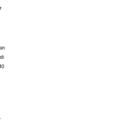
r
an
di
40
r