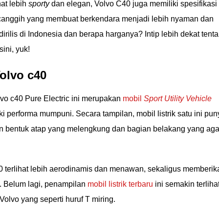
hat lebih
sporty
dan elegan, Volvo C40 juga memiliki spesifikasi
r canggih yang membuat berkendara menjadi lebih nyaman dan
irilis di Indonesia dan berapa harganya? Intip lebih dekat tent
sini, yuk!
Volvo c40
lvo c40 Pure Electric ini merupakan
mobil
Sport Utility Vehicle
ki performa mumpuni. Secara tampilan, mobil listrik satu ini pun
n bentuk atap yang melengkung dan bagian belakang yang ag
 terlihat lebih aerodinamis dan menawan, sekaligus memberik
. Belum lagi, penampilan
mobil listrik terbaru
ini semakin terliha
lvo yang seperti huruf T miring.