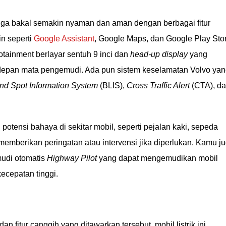
ga bakal semakin nyaman dan aman dengan berbagai fitur
in seperti
Google Assistant
, Google Maps, dan Google Play Sto
fotainment berlayar sentuh 9 inci dan
head-up display
yang
 depan mata pengemudi. Ada pun sistem keselamatan Volvo ya
Blind Spot Information System
(BLIS),
Cross Traffic Alert
(CTA), d
potensi bahaya di sekitar mobil, seperti pejalan kaki, sepeda
 memberikan peringatan atau intervensi jika diperlukan. Kamu j
mudi otomatis
Highway Pilot
yang dapat mengemudikan mobil
kecepatan tinggi.
 fitur canggih yang ditawarkan tersebut, mobil listrik ini