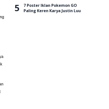
5
7 Poster Iklan Pokemon GO
Paling Keren Karya Justin Luu
ang
ya
ak
an
t