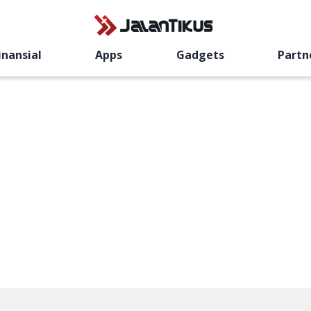
inansial
Apps
Gadgets
Partn