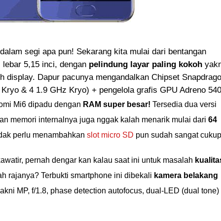
dalam segi apa pun! Sekarang kita mulai dari bentangan
 lebar 5,15 inci, dengan
pelindung layar paling kokoh
yakn
uch display. Dapur pacunya mengandalkan Chipset Snapdrag
Kryo & 4 1.9 GHz Kryo) + pengelola grafis GPU Adreno 540
iaomi Mi6 dipadu dengan
RAM super besar!
Tersedia dua versi
an memori internalnya juga nggak kalah menarik mulai dari
64
tidak perlu menambahkan
slot micro SD
pun sudah sangat cukup
awatir, pernah dengar kan kalau saat ini untuk masalah
kualita
ah rajanya? Terbukti smartphone ini dibekali
kamera belakang
akni MP, f/1.8, phase detection autofocus, dual-LED (dual tone)