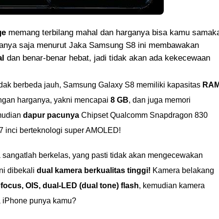
ge
memang terbilang mahal dan harganya bisa kamu samak
 Hanya saja menurut Jaka Samsung S8 ini membawakan
al
dan benar-benar hebat, jadi tidak akan ada kekecewaan
tidak berbeda jauh, Samsung Galaxy S8 memiliki kapasitas
RA
ngan harganya, yakni mencapai
8 GB
, dan juga memori
mudian
dapur pacunya
Chipset Qualcomm Snapdragon 830
7 inci berteknologi super AMOLED!
ga sangatlah berkelas, yang pasti tidak akan mengecewakan
ni dibekali
dual kamera berkualitas tinggi!
Kamera belakang
focus, OIS, dual-LED (dual tone) flash
, kemudian kamera
 iPhone punya kamu?