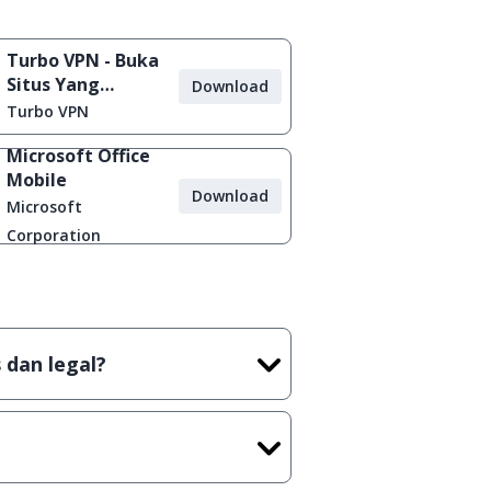
Turbo VPN - Buka
Situs Yang
Download
Diblokir
Turbo VPN
Microsoft Office
Mobile
Download
Microsoft
Corporation
 dan legal?
tian tidak (bajakan) hasil crack,
t) sebelum menerbitkan suatu