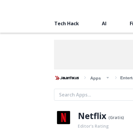
Tech Hack
AI
F
Enter
Apps
Netflix
(
Gratis
)
Editor’s Rating