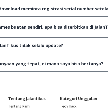
a dijamin 100% terbebas dari virus.
download meminta registrasi serial number setela
, namun ada beberapa aplikasi & games yang dibagikan se
u tertentu dan jika ingin lanjut menggunakannya kamu ha
mes buatan sendiri, apa bisa diterbitkan di JalanT
ail ke
info@jalantikus.com
dengan menyertakan Nama Apli
a Android
alanTikus tidak selalu update?
an games yang ada di JalanTikus, hingga saat ini kita mas
besar ribuan aplikasi & games tidak dapat tercapai dalam
nyaan yang tepat, di mana saya bisa bertanya?
ab setiap pertanyaan yang masuk. Kirim pertanyaan kam
Tentang Jalantikus
Kategori Unggulan
Tentang Kami
Tech Hack