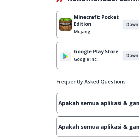
Minecraft: Pocket
Edition
Down
Mojang
Google Play Store
Down
Google Inc.
Frequently Asked Questions
Apakah semua aplikasi & game
Ya, JalanTikus hanya membagikan a
patch atau semacamnya.
Apakah semua aplikasi & gam
Ya, JalanTikus selalu melakukan 