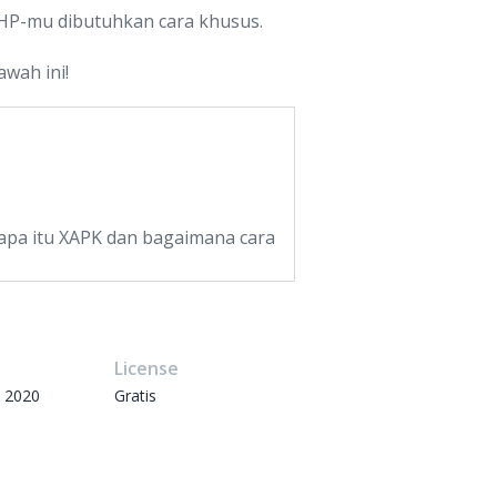
di HP-mu dibutuhkan cara khusus.
awah ini!
n apa itu XAPK dan bagaimana cara
e
License
 2020
Gratis