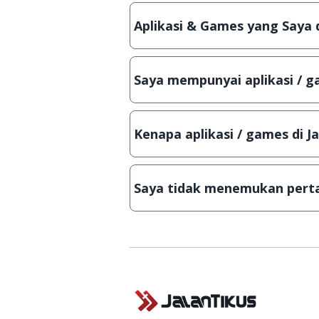
aplikasi atau games, sehingga bis
Aplikasi & Games yang Saya 
Meskipun dibagikan secara gratis
bisa digunakan dalam jangka wakt
Saya mempunyai aplikasi / ga
Tentu saja bisa. Silahkan kirim em
Lampiran File instalasi / (APK) jik
Kenapa aplikasi / games di J
Demi menjaga kualitas aplikasi d
secara manual, sehingga kuota se
Saya tidak menemukan perta
Kami dengan senang hati menjaw