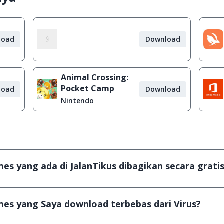
load
Download
Animal Crossing:
Pocket Camp
load
Download
Nintendo
s yang ada di JalanTikus dibagikan secara gratis
plikasi & games yang gratis (Freeware) dan legal, dalam ar
es yang Saya download terbebas dari Virus?
scanning dengan 3 jenis Antivirus (Kaspersky, AVG & Avas