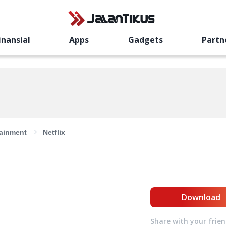
inansial
Apps
Gadgets
Partn
tainment
Netflix
Download
Share with your frie