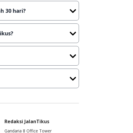
h 30 hari?
cara Shareware, dalam arti hanya
rus membeli lisensi aslinya.
ikus?
kasi/Games, Deskripsi serta
ih melakukan upload-download
 waktu yang singkat.
u ke
info@jalantikus.com
Redaksi JalanTikus
Gandaria 8 Office Tower