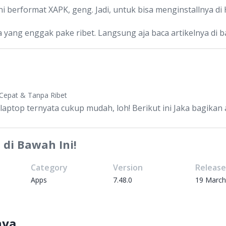
 ini berformat XAPK, geng. Jadi, untuk bisa menginstallnya 
a yang enggak pake ribet. Langsung aja baca artikelnya di b
Cepat & Tanpa Ribet
 laptop ternyata cukup mudah, loh! Berikut ini Jaka bagika
 di Bawah Ini!
Category
Version
Releas
Apps
7.48.0
19 March
nya