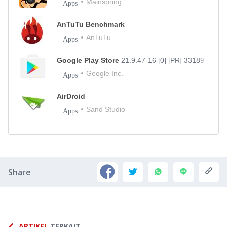
Mainspring
Apps
AnTuTu Benchmark
AnTuTu
Apps
Google Play Store
21.9.47-16 [0] [PR] 331897675
Google Inc.
Apps
AirDroid
Sand Studio
Apps
Share
ARTIKEL
TERKAIT