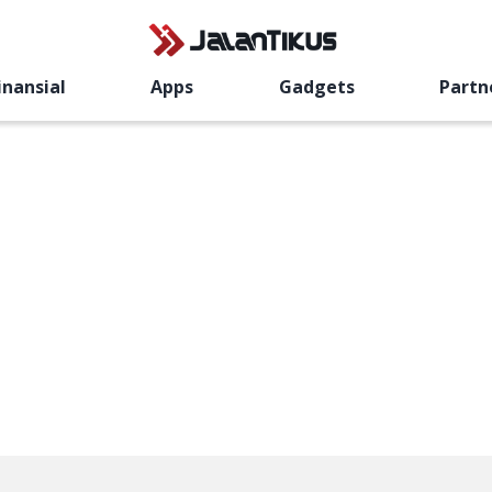
inansial
Apps
Gadgets
Partn