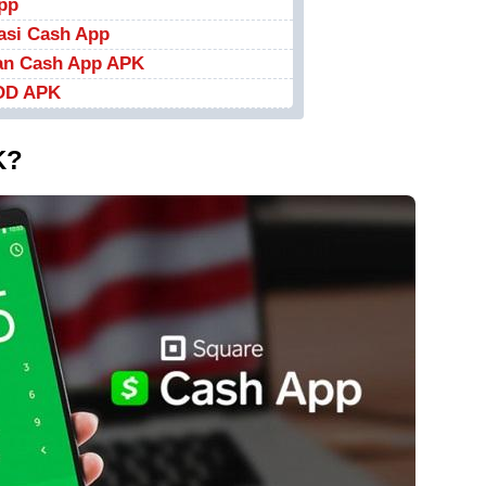
pp
asi Cash App
an Cash App APK
OD APK
K?