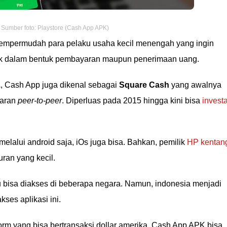
Sumber foto: Playstore (Cash App APK)
mempermudah para pelaku usaha kecil menengah yang ingin
ik dalam bentuk pembayaran maupun penerimaan uang.
.
, Cash App juga dikenal sebagai
Square Cash
yang awalnya
yaran
peer-to-peer
. Diperluas pada 2015 hingga kini bisa
investa
 melalui android saja, iOs juga bisa. Bahkan, pemilik
HP kentan
ran yang kecil.
ru bisa diakses di beberapa negara. Namun, indonesia menjadi
ses aplikasi ini.
orm yang bisa bertransaksi dollar amerika, Cash App APK bisa