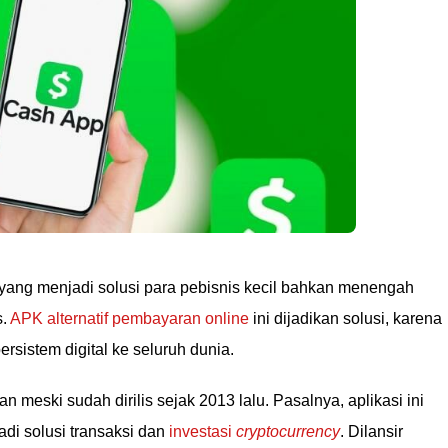
r yang menjadi solusi para pebisnis kecil bahkan menengah
s.
APK alternatif pembayaran online
ini dijadikan solusi, karena
sistem digital ke seluruh dunia.
 meski sudah dirilis sejak 2013 lalu. Pasalnya, aplikasi ini
di solusi transaksi dan
investasi
cryptocurrency
. Dilansir