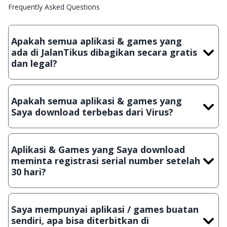
Frequently Asked Questions
Apakah semua aplikasi & games yang
ada di JalanTikus dibagikan secara gratis
dan legal?
Ya, JalanTikus hanya membagikan aplikasi & games yang
gratis (Freeware) dan legal, dalam artian tidak (bajakan) hasil
Apakah semua aplikasi & games yang
crack, patch atau semacamnya.
Saya download terbebas dari Virus?
Ya, JalanTikus selalu melakukan scanning dengan 3 jenis
Antivirus (Kaspersky, AVG & Avast) sebelum menerbitkan
Aplikasi & Games yang Saya download
suatu aplikasi atau games, sehingga bisa dijamin 100%
meminta registrasi serial number setelah
terbebas dari virus.
30 hari?
Meskipun dibagikan secara gratis, namun ada beberapa
aplikasi & games yang dibagikan secara Shareware, dalam arti
Saya mempunyai aplikasi / games buatan
hanya bisa digunakan dalam jangka waktu tertentu dan jika
sendiri, apa bisa diterbitkan di
ingin lanjut menggunakannya kamu harus membeli lisensi