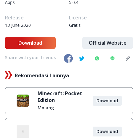
Apps
5.0.4
Release
License
13 June 2020
Gratis
Download
Official Website
Share with your friends
Rekomendasi Lainnya
Minecraft: Pocket
Edition
Download
Mojang
Download