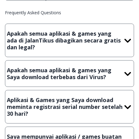
Frequently Asked Questions
Apakah semua aplikasi & games yang
ada di JalanTikus dibagikan secara gratis
dan legal?
Ya, JalanTikus hanya membagikan aplikasi & games yang
gratis (Freeware) dan legal, dalam artian tidak (bajakan) hasil
Apakah semua aplikasi & games yang
crack, patch atau semacamnya.
Saya download terbebas dari Virus?
Ya, JalanTikus selalu melakukan scanning dengan 3 jenis
Antivirus (Kaspersky, AVG & Avast) sebelum menerbitkan
Aplikasi & Games yang Saya download
suatu aplikasi atau games, sehingga bisa dijamin 100%
meminta registrasi serial number setelah
terbebas dari virus.
30 hari?
Meskipun dibagikan secara gratis, namun ada beberapa
aplikasi & games yang dibagikan secara Shareware, dalam arti
Saya mempunyai aplikasi / games buatan
hanya bisa digunakan dalam jangka waktu tertentu dan jika