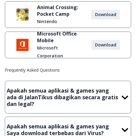
Animal Crossing:
Pocket Camp
Download
Nintendo
Microsoft Office
Mobile
Download
Microsoft
Corporation
Frequently Asked Questions
Apakah semua aplikasi & games yang
ada di JalanTikus dibagikan secara gratis
dan legal?
Ya, JalanTikus hanya membagikan aplikasi & games yang
gratis (Freeware) dan legal, dalam artian tidak (bajakan) hasil
Apakah semua aplikasi & games yang
crack, patch atau semacamnya.
Saya download terbebas dari Virus?