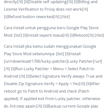
directly[/li] [li]Disable self updating[/li] [li]Billing and
License Verification to Proxy does not work[/li]
[li]Refund button reworked[/li] [/list]
Cara install untuk pengguna baru Google Play Store
Mod: [list] [li]Install seperti biasa[/li] [li]Reboot[/li] [/list]
Cara Install jika kamu sudah menggunakan Google
Play Store Mod sebelumnya: [list] [li]Install
[url=download/1706/lucky-patcher]Lucky Patcher[/url]
[/li] [li]Run Lucky Patcher > Menu > Select Patch to
Android [/li] [li]Select Signature Verify always True and
Disable Zip Signature Verify > Apply > Yes[/li] [li]After
reboot go to Patch to Android and check (Patch
applied). If applied exit from Lucky patcher. otherwise
do 3rd step again.[/li] [li]Backup current Google play