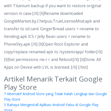
with Titanium backup if you want to restore original
version in case.[/li] [li]Rename downloaded
GoogleMarket.by.Chelpus.TrueLicenseMod.apk and
transfer to sd card. GingerBread users > rename to
Vending.apk ICS / Jelly Bean users > rename to
PhoneSky.apk [/li] [li]Open Root Explorer and
copy/replace renamed apk to /system/app/ folder[/li]
[li]Set permissions rw-r r and Reboot[/li] [li]Done. All
Apps on Device with LVL is licensed. [/li] [/list]
Artikel Menarik Terkait Google
Play Store
7 Alternatif Android Store yang Tidak Kalah Lengkap dari Google
Play Store
5 Bahaya Menginstall Aplikasi Android Palsu di Google Play
Store