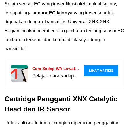
Selain sensor EC yang terverifikasi oleh mutual factory,
artikel ini untuk tahu
caranya!
terdapat juga
sensor EC lainnya
yang tersedia untuk
digunakan dengan Transmitter Universal XNX XNX.
Bagian ini akan memberikan gambaran tentang sensor EC
tambahan tersebut dan kompatibilitasnya dengan
transmitter.
Cara Sadap WA Lewat
LIHAT ARTIKEL
Pelajari cara sadap
Email Terlengkap 2024,
WA lewat email yang
Cocok Buat Stalking
diklaim ampuh dan
Pasangan!
Cartridge Pengganti XNX Catalytic
anti-ketahuan. Cara ini
bisa dilakukan secara
Bead dan IR Sensor
jarak jauh, tapi
berisiko!
Untuk aplikasi tertentu, mungkin diperlukan penggantian