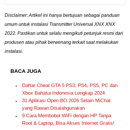
menyadap WhatsApp
2024, Pantau Target 24
lewat Google yang
Jam!
diklaim ampuh dan
Disclaimer: Artikel ini hanya bertujuan sebagai panduan
mudah. Ini bisa jadi
umum untuk instalasi Transmitter Universal XNX XNX
cara cek WA pacar
2022. Pastikan untuk selalu mengikuti petunjuk resmi dari
dan melihat isi chat.
produsen atau pihak berwenang terkait saat melakukan
instalasi.
BACA JUGA
Daftar Cheat GTA 5 PS3, PS4, PS5, PC dan
Xbox Bahasa Indonesia Lengkap 2024
31 Aplikasi Open BO 2026 Selain MiChat
yang Rawan Disalahgunakan
9 Cara Membobol WiFi dengan HP Tanpa
Root & Laptop, Bisa Akses Internet Gratis!