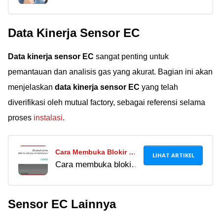
menyadap telepon di
Pasangan di HP Android,
HP-nya dengan
Ampuh Tanpa Ketahuan!
Data Kinerja Sensor EC
aplikasi Automatic Call
Recorder,
Data kinerja sensor EC
sangat penting untuk
TheTruthSpy, dan
iSpyoo. Beneran work?
pemantauan dan analisis gas yang akurat. Bagian ini akan
menjelaskan
data kinerja sensor EC
yang telah
diverifikasi oleh mutual factory, sebagai referensi selama
proses
instalasi
.
Cara Membuka Blokir WA
LIHAT ARTIKEL
Cara membuka blokir
Orang yang Memblokir
WA orang yang
Nomor Kita, Mudah
memblokir nomor kita
Banget!
Sensor EC Lainnya
ternyata cukup mudah
dan efektif. Baca