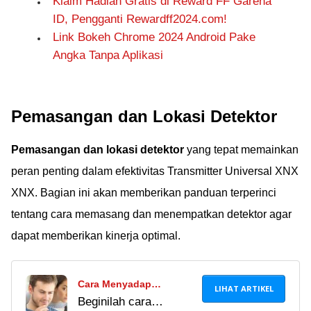
Klaim Hadiah Gratis di Reward FF Garena
ID, Pengganti Rewardff2024.com!
Link Bokeh Chrome 2024 Android Pake
Angka Tanpa Aplikasi
Pemasangan dan Lokasi Detektor
Pemasangan dan lokasi detektor
yang tepat memainkan
peran penting dalam efektivitas Transmitter Universal XNX
XNX. Bagian ini akan memberikan panduan terperinci
tentang cara memasang dan menempatkan detektor agar
dapat memberikan kinerja optimal.
Cara Menyadap
LIHAT ARTIKEL
Beginilah cara
Panggilan Telepon