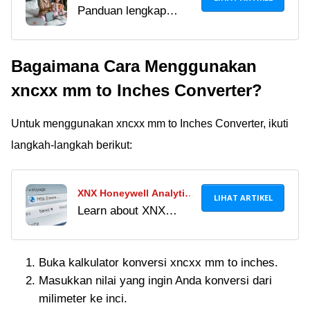
Panduan lengkap
Wifi: Panduan Lengkap
untuk pemula tentang
untuk Pemula
layanan password wifi
Bagaimana Cara Menggunakan
Mangoai.co untuk
akses jaringan wifi di
xncxx mm to Inches Converter?
berbagai lokasi.
Temukan cara
Untuk menggunakan xncxx mm to Inches Converter, ikuti
menggunakan layanan
langkah-langkah berikut:
mangoai.co dengan
mudah di sini.
XNX Honeywell Analytics
LIHAT ARTIKEL
Learn about XNX
XNX Gas Detector
Honeywell Analytics
Calibration
XNX Gas Detector
Buka kalkulator konversi xncxx mm to inches.
Calibration, including
Masukkan nilai yang ingin Anda konversi dari
the introduction, main
milimeter ke inci.
features, and