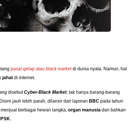
ntang
pasar gelap atau
black market
di dunia nyata. Namun, hal 
an
jahat
di internet.
yang disebut
Cyber-Black Market
, tak hanya barang-barang
isini jauh lebih parah, dilansir dari laporan
BBC
pada tahun
al menjual berbagai hewan langka,
organ manusia
dan bahkan
i
PSK
.