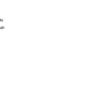
tu
dah