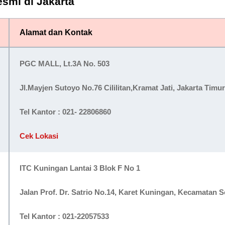
esmi di Jakarta
Alamat dan Kontak
PGC MALL, Lt.3A No. 503
Jl.Mayjen Sutoyo No.76 Cililitan,Kramat Jati, Jakarta Timur
Tel Kantor : 021- 22806860
Cek Lokasi
ITC Kuningan Lantai 3 Blok F No 1
Jalan Prof. Dr. Satrio No.14, Karet Kuningan, Kecamatan S
Tel Kantor : 021-22057533