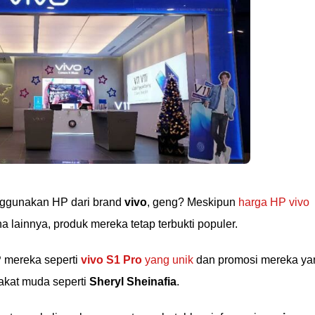
enggunakan HP dari brand
vivo
, geng? Meskipun
harga HP vivo
a lainnya, produk mereka tetap terbukti populer.
P mereka seperti
vivo S1 Pro
yang unik
dan promosi mereka ya
akat muda seperti
Sheryl Sheinafia
.