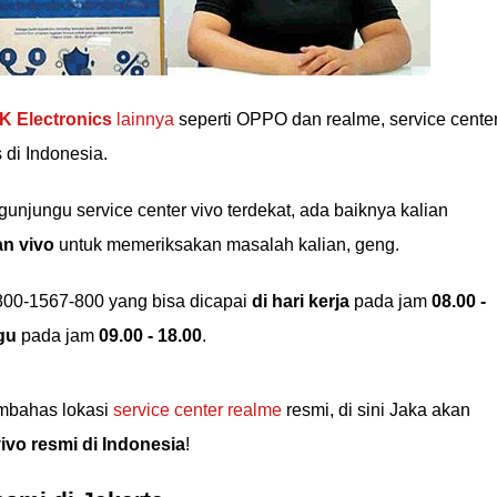
K Electronics
lainnya
seperti OPPO dan realme, service cente
 di Indonesia.
njungu service center vivo terdekat, ada baiknya kalian
n vivo
untuk memeriksakan masalah kalian, geng.
800-1567-800 yang bisa dicapai
di hari kerja
pada jam
08.00 -
gu
pada jam
09.00 - 18.00
.
mbahas lokasi
service center realme
resmi, di sini Jaka akan
vivo resmi di Indonesia
!