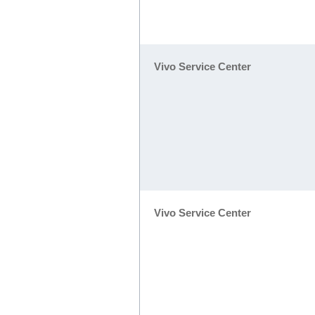
Vivo Service Center
Vivo Service Center