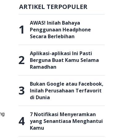
ARTIKEL TERPOPULER
AWAS! Inilah Bahaya
1
Penggunaan Headphone
Secara Berlebihan
Aplikasi-aplikasi Ini Pasti
2
Berguna Buat Kamu Selama
Ramadhan
Bukan Google atau Facebook,
3
Inilah Perusahaan Terfavorit
di Dunia
7 Notifikasi Menyeramkan
ng
4
yang Senantiasa Menghantui
Kamu