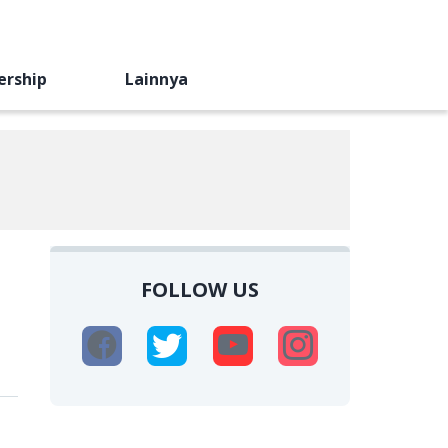
ership
Lainnya
FOLLOW US