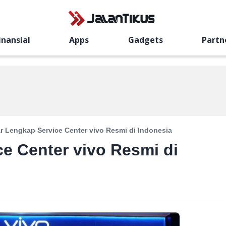
inansial
Apps
Gadgets
Partn
ar Lengkap Service Center vivo Resmi di Indonesia
ce Center vivo Resmi di