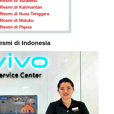
 Resmi di Sulawesi
 Resmi di Kalimantan
 Resmi di Nusa Tenggara
 Resmi di Maluku
 Resmi di Papua
esmi di Indonesia