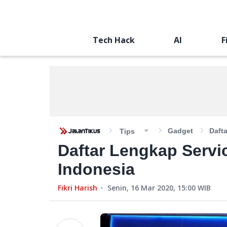
Tech Hack
AI
F
Gadget
Daft
Tips
Daftar Lengkap Servi
Indonesia
Fikri Harish
Senin, 16 Mar 2020, 15:00
WIB