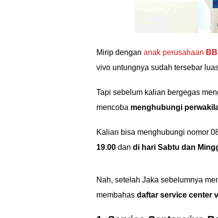
Mirip dengan
anak perusahaan
BB
vivo untungnya sudah tersebar luas
Tapi sebelum kalian bergegas mengu
mencoba
menghubungi perwakila
Kalian bisa menghubungi nomor 0
19.00
dan
di hari Sabtu dan Ming
Nah, setelah Jaka sebelumnya me
membahas
daftar service center 