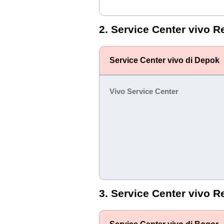
2. Service Center vivo 
Service Center vivo di Depok
Vivo Service Center
3. Service Center vivo R