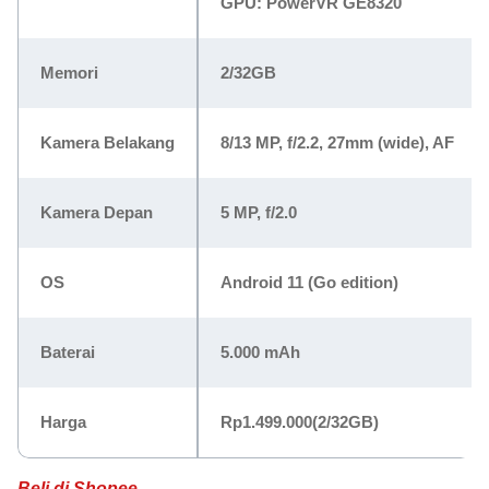
GPU: PowerVR GE8320
Memori
2/32GB
Kamera Belakang
8/13 MP, f/2.2, 27mm (wide), AF
Kamera Depan
5 MP, f/2.0
OS
Android 11 (Go edition)
Baterai
5.000 mAh
Harga
Rp1.499.000
(2/32GB)
Beli di Shopee.