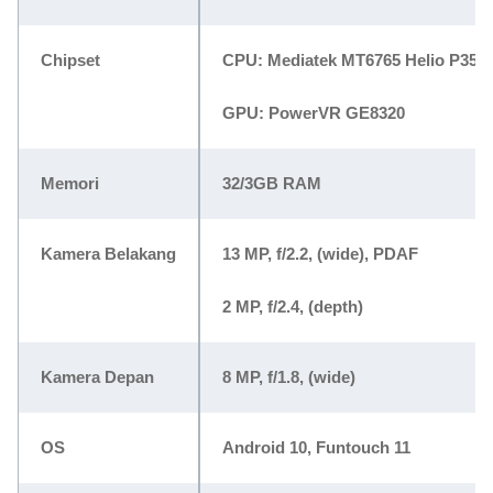
Chipset
CPU: Mediatek MT6765 Helio P35 (
GPU: PowerVR GE8320
Memori
32/3GB RAM
Kamera Belakang
13 MP, f/2.2, (wide), PDAF
2 MP, f/2.4, (depth)
Kamera Depan
8 MP, f/1.8, (wide)
OS
Android 10, Funtouch 11