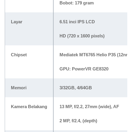
Bobot: 179 gram
Layar
6.51 inci IPS LCD
HD (720 x 1600 pixels)
Chipset
Mediatek MT6765 Helio P35 (12nm)
GPU: PowerVR GE8320
Memori
3/32GB, 4/64GB
Kamera Belakang
13 MP, f/2.2, 27mm (wide), AF
2 MP, f/2.4, (depth)