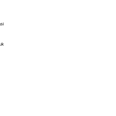
si
uk