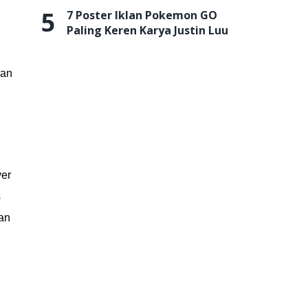
5
7 Poster Iklan Pokemon GO
Paling Keren Karya Justin Luu
gan
ver
s
an