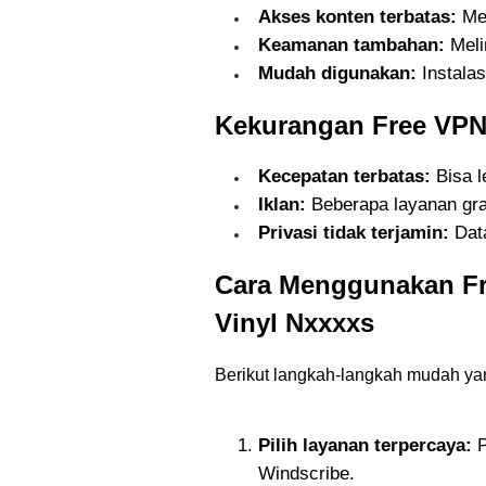
Akses konten terbatas:
Mem
Keamanan tambahan:
Melin
Mudah digunakan:
Instala
Kekurangan Free VPN
Kecepatan terbatas:
Bisa l
Iklan:
Beberapa layanan gra
Privasi tidak terjamin:
Data
Cara Menggunakan Fr
Vinyl Nxxxxs
Berikut langkah-langkah mudah yan
Pilih layanan terpercaya:
P
Windscribe.