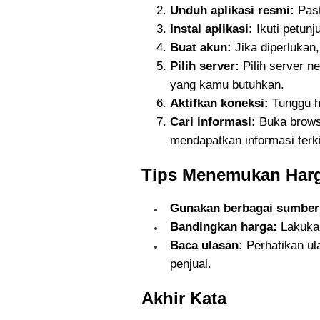
Unduh aplikasi resmi:
Past
Instal aplikasi:
Ikuti petunj
Buat akun:
Jika diperlukan
Pilih server:
Pilih server n
yang kamu butuhkan.
Aktifkan koneksi:
Tunggu h
Cari informasi:
Buka browse
mendapatkan informasi terki
Tips Menemukan Harg
Gunakan berbagai sumber
Bandingkan harga:
Lakukan
Baca ulasan:
Perhatikan ul
penjual.
Akhir Kata