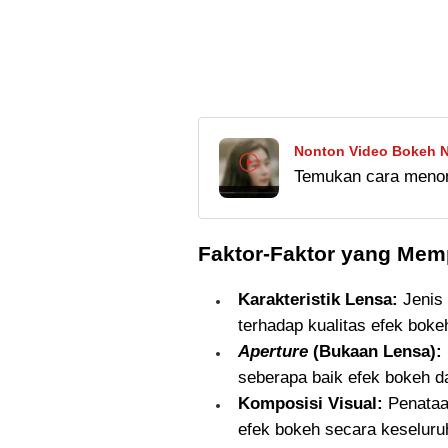
Nonton Video Bokeh N
Temukan cara menont
Kualitas HD di Xnxubd
kualitas HD menggu
langkah-langkah dan
Faktor-Faktor yang Mem
Karakteristik Lensa:
Jenis 
terhadap kualitas efek boke
Aperture
(Bukaan Lensa):
seberapa baik efek bokeh da
Komposisi Visual:
Penataa
efek bokeh secara keseluru