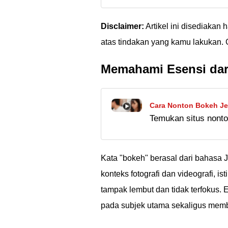
word origin full ver
Disclaimer:
Artikel ini disediakan 
atas tindakan yang kamu lakukan. 
Memahami Esensi dar
Cara Nonton Bokeh J
Temukan situs nonto
Proxy Croxy
Jepang tanpa VPN. W
Jepang yang diblokir
Kata "bokeh" berasal dari bahasa J
konteks fotografi dan videografi, is
tampak lembut dan tidak terfokus.
pada subjek utama sekaligus membe