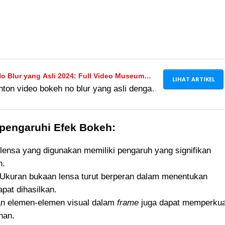
o Blur yang Asli 2024: Full Video Museum
LIHAT ARTIKEL
on video bokeh no blur yang asli dengan
 VPN Browser, Cek Faktanya!
nakan Xnxubd VPN Browser. Pelajari
 tips untuk akses aman.
pengaruhi Efek Bokeh:
lensa yang digunakan memiliki pengaruh yang signifikan
h.
Ukuran bukaan lensa turut berperan dalam menentukan
pat dihasilkan.
n elemen-elemen visual dalam
frame
juga dapat memperkua
han.