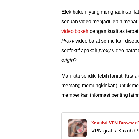
Efek bokeh, yang menghadirkan la
sebuah video menjadi lebih menari
video bokeh
dengan kualitas terbaik
Proxy
video barat sering kali dise
seefektif apakah
proxy
video barat
origin
?
Mari kita selidiki lebih lanjut! K
memang memungkinkan) untuk men
memberikan informasi penting lain
Xnxubd VPN Browser D
VPN gratis Xnxubd 
APK, Akses Video Boke
terbaru Indonesia A