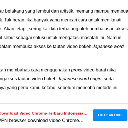
tar belakang yang lembut dan artistik, memang mampu membua
k. Tak heran jika banyak yang mencari cara untuk menikmati
. Akan tetapi, sering kali kita terhalang oleh pembatasan akses
but-sebut sebagai solusi untuk mengatasi masalah ini. Namun,
 dalam membuka akses ke tautan video bokeh
Japanese word
ita akan membahas cara menggunakan
proxy
video barat (jika
gakses tautan video bokeh
Japanese word origin
, serta
nya yang perlu kamu ketahui sebelum mencoba metode ini.
ownload Video Chrome Terbaru Indonesia
LIHAT ARTIKEL
VPN browser download video Chrome
h Japanese Word Origin Full Gratis
PK bisa untuk buka video bokeh Japanese