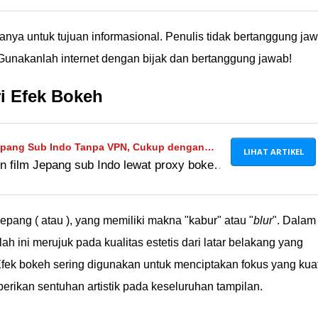
sion English. Begini cara menggunakannya!
hanya untuk tujuan informasional. Penulis tidak bertanggung ja
Gunakanlah internet dengan bijak dan bertanggung jawab!
i Efek Bokeh
epang Sub Indo Tanpa VPN, Cukup dengan
LIHAT ARTIKEL
n film Jepang sub Indo lewat proxy bokeh
aspadai risiko dari akses ke situs porno
.
epang ( atau ), yang memiliki makna "kabur" atau "
blur
". Dalam
tilah ini merujuk pada kualitas estetis dari latar belakang yang
 Efek bokeh sering digunakan untuk menciptakan fokus yang kua
rikan sentuhan artistik pada keseluruhan tampilan.