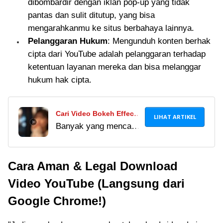
dibombardir dengan iklan pop-up yang tidak
pantas dan sulit ditutup, yang bisa
mengarahkanmu ke situs berbahaya lainnya.
Pelanggaran Hukum
: Mengunduh konten berhak
cipta dari YouTube adalah pelanggaran terhadap
ketentuan layanan mereka dan bisa melanggar
hukum hak cipta.
Cari Video Bokeh Effect
LIHAT ARTIKEL
Banyak yang mencari
Phone App No Sensor?
video bokeh effect
Ini Fakta & Aplikasi
phone app no sensor.
Aman!
Cara Aman & Legal Download
Pahami arti bokeh
sebenarnya dan
Video YouTube (Langsung dari
hindari bahaya aplikasi
Google Chrome!)
ilegal. Ini daftar
aplikasi yang aman!