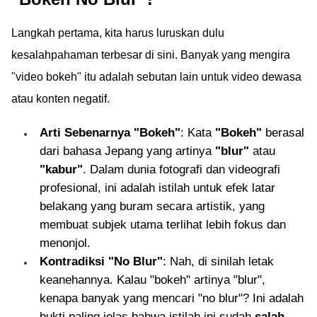
Langkah pertama, kita harus luruskan dulu
kesalahpahaman terbesar di sini. Banyak yang mengira
"video bokeh" itu adalah sebutan lain untuk video dewasa
atau konten negatif.
Arti Sebenarnya "Bokeh"
: Kata
"Bokeh"
berasal
dari bahasa Jepang yang artinya
"blur"
atau
"kabur"
. Dalam dunia fotografi dan videografi
profesional, ini adalah istilah untuk efek latar
belakang yang buram secara artistik, yang
membuat subjek utama terlihat lebih fokus dan
menonjol.
Kontradiksi "No Blur"
: Nah, di sinilah letak
keanehannya. Kalau "bokeh" artinya "blur",
kenapa banyak yang mencari "no blur"? Ini adalah
bukti paling jelas bahwa istilah ini sudah
salah