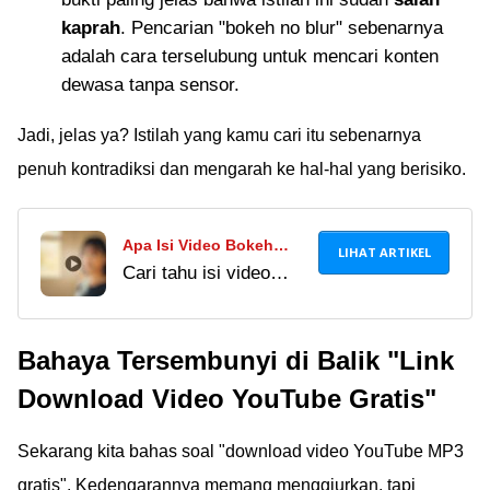
kaprah
. Pencarian "bokeh no blur" sebenarnya
adalah cara terselubung untuk mencari konten
dewasa tanpa sensor.
Jadi, jelas ya? Istilah yang kamu cari itu sebenarnya
penuh kontradiksi dan mengarah ke hal-hal yang berisiko.
Apa Isi Video Bokeh
LIHAT ARTIKEL
Cari tahu isi video
Word Origin Japanese
bokeh word origin
Indonesia Full Version
Japanese Indonesia
English Translation
Bahaya Tersembunyi di Balik "Link
full version English
Sebenarnya?
translation yang
Download Video YouTube Gratis"
sesungguhnya. Ini
penjelasan & cara
Sekarang kita bahas soal "download video YouTube MP3
aman menikmatinya!
gratis". Kedengarannya memang menggiurkan, tapi