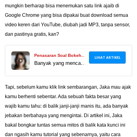
mungkin berharap bisa menemukan satu link ajaib di
Google Chrome yang bisa dipakai buat download semua
video keren dari YouTube, diubah jadi MP3, tanpa sensor,
dan pastinya gratis, kan?
Penasaran Soal Bokeh
LIHAT ARTIKEL
Banyak yang mencari
Japanese Translation
bokeh japanese
Indonesia To English
translation indonesia to
Full Version Download?
english full version
Tapi, sebelum kamu klik link sembarangan, Jaka mau ajak
Ini Isinya!
download. Pahami
kamu berhenti sebentar. Ada sebuah fakta besar yang
serunya video bokeh
wajib kamu tahu: di balik janji-janji manis itu, ada banyak
asli dan hindari bahaya
jebakan berbahaya yang mengintai. Di artikel ini, Jaka
link ilegal.
bakal bongkar tuntas semua mitos di balik kata kunci ini
dan ngasih kamu tutorial yang sebenarnya, yaitu cara